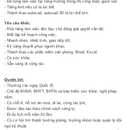
- Đã từng làm việc tại công trường trong thi công hoặc giám sát;
- Tiếng Anh nếu có là lợi thế.
- Thành thạo autocad, autocad 3D là lợi thế lớn;
Yêu cầu khác:
- Khả năng làm việc độc lập, chủ động giải quyết vấn đề;
- Biết lập kế hoạch công việc;
- Nhanh nhẹn, nhiệt tình, giao tiếp tốt;
- Kỹ năng thuyết phục người khác;
- Thành thạo các phần mềm văn phòng: Word, Excel;
- Có sức khỏe;
- Sẵn sàng đi công tác;
Quyền lợi:
- Thưởng các ngày Quốc lễ;
- Chế độ BHXH, BHYT, BHTN và bảo hiểm sức khỏe, nghỉ phép
năm;
- Có chỗ ở, hỗ trợ ăn trưa, đi lại, công tác phí;
- Được đào tạo theo chính sách công ty;
- Đi du lịch mỗi năm 01 lần;
- Có cơ hội trở thành trưởng phòng, trưởng nhóm hoặc quản lý đội
ngũ kỹ thuật;