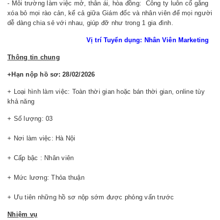
- Môi trường làm việc mở, thân ái, hòa đồng: Công ty luôn cố gắng
xóa bỏ mọi rào cản, kể cả giữa Giám đốc và nhân viên để mọi người
dễ dàng chia sẻ với nhau, giúp đỡ như trong 1 gia đình.
Vị trí Tuyển dụng:
Nhân Viên Marketing
Thông tin chung
+Hạn nộp hồ sơ: 28/02/2026
+ Loại hình làm việc: Toàn thời gian hoặc bán thời gian, online tùy
khả năng
+ Số lượng: 03
+ Nơi làm việc: Hà Nội
+ Cấp bậc : Nhân viên
+ Mức lương: Thỏa thuận
+ Ưu tiên những hồ sơ nộp sớm được phỏng vấn trước
Nhiệm vụ