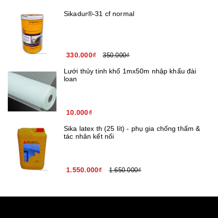
Sikadur®-31 cf normal
330.000₫
350.000₫
Lưới thủy tinh khổ 1mx50m nhập khẩu đài
loan
10.000₫
Sika latex th (25 lít) - phụ gia chống thấm &
tác nhân kết nối
1.550.000₫
1.650.000₫