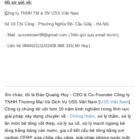
Hồ sơ gửi về:
C
ông ty TNHH TM & DV USS Việt Nam
54 Võ Chí Công - Phường Nghĩa Đô- Cầu Giấy - Hà Nội
- Mail: ussvietnam99@gmail.com ( Nên gửi qua email trước)
- Liên hệ 0844621111/02438.868.333( Mr Huy)
Xin chào, tôi là Đào Quang Huy - CEO & Co-Founder Công ty
TNHH Thương Mại Và Dịch Vụ USS Việt Nam [
USS Việt Nam
].
Công ty chúng tôi với hơn 10 năm kinh nghiệm trong lĩnh vực
giải pháp xây dựng chuyên về :
Chống thấm
, xử lý thấm, xử lý
ăn mòn bê tông cốt thép, xử lý sự cố, xử lý mạch ngừng bê
tông bằng băng cản nước, gia cố kết cấu bê tông bằng sợi
carbon CFRP, sửa chữa cầu cảng, giải pháp phòng nước mặt