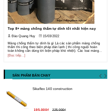
Top 8+ màng chống thấm tự dính tốt nhất hiện nay
Đào Quang Huy
15/03/2022
Màng chống thấm tự dính là gì Là các sản phẩm màng chống
thấm thi công theo biện pháp dán lạnh ( thi công nguội hoàn
toàn không cần dùng tới biện pháp khò nhiệt). Các loai màng
chống thấm dạng này khá đa dạng đa số là màng chống thấm
[Đọc tiếp...]
gốc Bitum hoặc màng TPO có bề mặt phủ HDPE, PE, Sand,
PVC...
SẢN PHẨM BÁN CHẠY
Sikaflex 140 construction
195.000₫
225.000₫