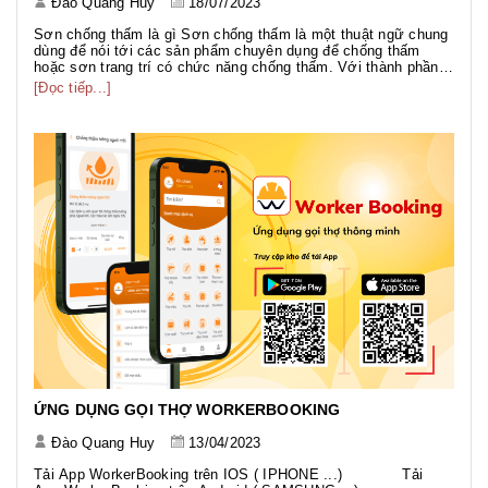
Đào Quang Huy
18/07/2023
Sơn chống thấm là gì Sơn chống thấm là một thuật ngữ chung
dùng để nói tới các sản phẩm chuyên dụng để chống thấm
hoặc sơn trang trí có chức năng chống thấm. Với thành phần
đa dạng như gốc PU, gốc Acrylic, gốc Xi măng... phục vụ
[Đọc tiếp...]
nhiều hạng mục công trình với nhiều mục đích khác nhau. Sơn
chố...
ỨNG DỤNG GỌI THỢ WORKERBOOKING
Đào Quang Huy
13/04/2023
Tải App WorkerBooking trên IOS ( IPHONE ...) Tải