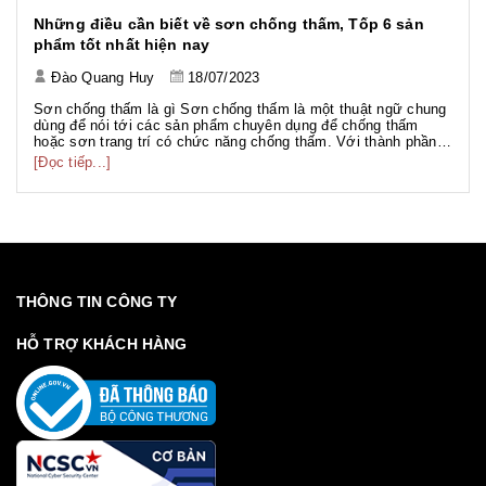
Những điều cần biết về sơn chống thấm, Tốp 6 sản
phẩm tốt nhất hiện nay
Đào Quang Huy
18/07/2023
Sơn chống thấm là gì Sơn chống thấm là một thuật ngữ chung
dùng để nói tới các sản phẩm chuyên dụng để chống thấm
hoặc sơn trang trí có chức năng chống thấm. Với thành phần
đa dạng như gốc PU, gốc Acrylic, gốc Xi măng... phục vụ
[Đọc tiếp...]
nhiều hạng mục công trình với nhiều mục đích khác nhau. Sơn
chố...
THÔNG TIN CÔNG TY
HỖ TRỢ KHÁCH HÀNG