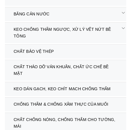
BĂNG CẢN NƯỚC
KEO CHỐNG THẤM NGƯỢC, XỬ LÝ VẾT NỨT BÊ
TÔNG
CHẤT BẢO VỆ THÉP
CHẤT THÁO DỠ VÁN KHUÂN, CHẤT ỨC CHẾ BỀ
MẶT
KEO DÁN GẠCH, KEO CHÍT MẠCH CHỐNG THẤM
CHỐNG THẤM & CHỐNG XÂM THỰC CỦA MUỐI
CHẤT CHỐNG NÓNG, CHỐNG THẤM CHO TƯỜNG,
MÁI