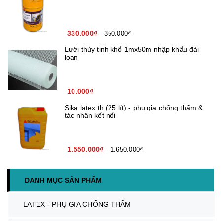
330.000₫
350.000₫
Lưới thủy tinh khổ 1mx50m nhập khẩu đài
loan
10.000₫
Sika latex th (25 lít) - phụ gia chống thấm &
tác nhân kết nối
1.550.000₫
1.650.000₫
DANH MỤC SẢN PHẨM
LATEX - PHỤ GIA CHỐNG THẤM