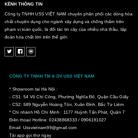
KÊNH THÔNG TIN
Công ty TNHH USS VIỆT NAM chuyên phân phối các dòng hóa
chất chuyên dụng cho ngành xây dựng và chống thấm trên
phạm vị toàn quốc, là đối tác tin cậy của nhiều nhà thầu, tập
đoàn hóa chất lớn trên thế giới.
CÔNG TY TNHH TM & DV USS VIỆT NAM
* Showroom tại Hà Nội :
- CS1: 54 Võ Chí Công, Phường Nghĩa Đô, Quận Cầu Giấy
- CS2: 589 Nguyễn Hoàng Tôn, Xuân Đỉnh, Bắc Từ Liêm
* Chi nhánh Hồ Chí Minh :
1177 Huỳnh Tấn Phát, Quận 7
Điên thoại/ Hotline: 02438868333 / 0906191027
Email: Ussvietnam99@gmail.com
Tải app gọi thợ ngay