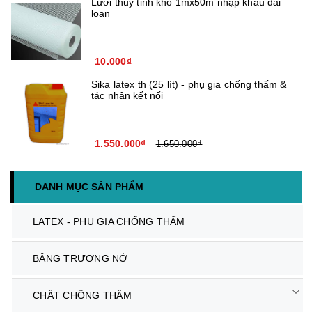
Lưới thủy tinh khổ 1mx50m nhập khẩu đài
loan
10.000₫
Sika latex th (25 lít) - phụ gia chống thấm &
tác nhân kết nối
1.550.000₫
1.650.000₫
DANH MỤC SẢN PHẨM
LATEX - PHỤ GIA CHỐNG THẤM
BĂNG TRƯƠNG NỞ
CHẤT CHỐNG THẤM