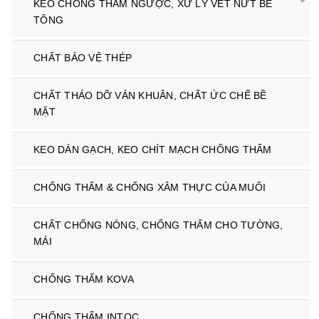
KEO CHỐNG THẤM NGƯỢC, XỬ LÝ VẾT NỨT BÊ
TÔNG
CHẤT BẢO VỆ THÉP
CHẤT THÁO DỠ VÁN KHUÂN, CHẤT ỨC CHẾ BỀ
MẶT
KEO DÁN GẠCH, KEO CHÍT MẠCH CHỐNG THẤM
CHỐNG THẤM & CHỐNG XÂM THỰC CỦA MUỐI
CHẤT CHỐNG NÓNG, CHỐNG THẤM CHO TƯỜNG,
MÁI
CHỐNG THẤM KOVA
CHỐNG THẤM INTOC