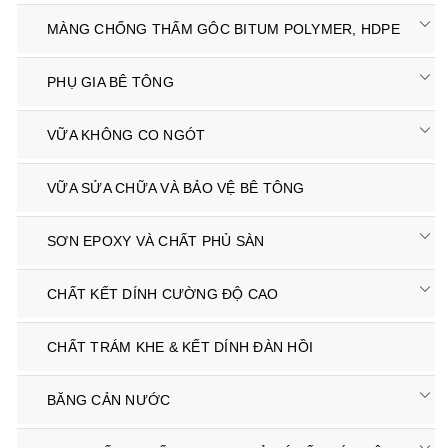
MÀNG CHỐNG THẤM GÔC BITUM POLYMER, HDPE
PHỤ GIA BÊ TÔNG
VỮA KHÔNG CO NGÓT
VỮA SỬA CHỮA VÀ BẢO VỆ BÊ TÔNG
SƠN EPOXY VÀ CHẤT PHỦ SÀN
CHẤT KẾT DÍNH CƯỜNG ĐỘ CAO
CHẤT TRÁM KHE & KẾT DÍNH ĐÀN HỒI
BĂNG CẢN NƯỚC