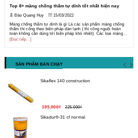
Top 8+ màng chống thấm tự dính tốt nhất hiện nay
Đào Quang Huy
15/03/2022
Màng chống thấm tự dính là gì Là các sản phẩm màng chống
thấm thi công theo biện pháp dán lạnh ( thi công nguội hoàn
toàn không cần dùng tới biện pháp khò nhiệt). Các loai màng
chống thấm dạng này khá đa dạng đa số là màng chống thấm
[Đọc tiếp...]
gốc Bitum hoặc màng TPO có bề mặt phủ HDPE, PE, Sand,
PVC...
SẢN PHẨM BÁN CHẠY
Sikaflex 140 construction
195.000₫
225.000₫
Sikadur®-31 cf normal