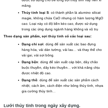
được sử dụng cho bê tông sợi thủy tinh hay nền xi
măng.
Thủy tinh loại S
: có thành phần là alumino silicat
magie, không chứa CaO nhưng có hàm lượng MgO
cao. Loại này có độ bền kéo cao, được sử dụng
trong các ứng dụng ngành hàng không và vũ trụ
Theo dạng sản phẩm, sợi thủy tinh có các loại sau:
Dạng chỉ sợi
: dùng để sản xuất các bao đựng
hàng hóa, vải dán tường, vải lau… và thay thế cho
vải gai, vải sợi bông.
Dạng bện
: dùng để sản xuất cáp bện, dây chão
buộc thuyền, dây kéo thuyền… với khả năng chịu
được nhiệt độ cao.
Dạng thô
: dùng để sản xuất các sản phẩm cách
nhiệt, cách âm, cách điện như bông thủy tinh, nhựa
gia cường thủy tinh…
Lưới thủy tinh trong ngày xây dựng.