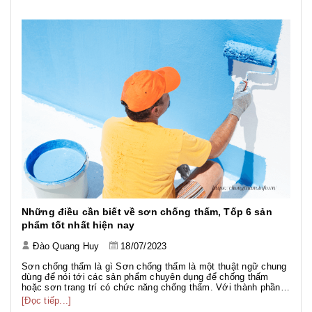
khỏ...
Những điều cần biết về sơn chống thấm, Tốp 6 sản
phẩm tốt nhất hiện nay
Đào Quang Huy
18/07/2023
Sơn chống thấm là gì Sơn chống thấm là một thuật ngữ chung
dùng để nói tới các sản phẩm chuyên dụng để chống thấm
hoặc sơn trang trí có chức năng chống thấm. Với thành phần
đa dạng như gốc PU, gốc Acrylic, gốc Xi măng... phục vụ
[Đọc tiếp...]
nhiều hạng mục công trình với nhiều mục đích khác nhau. Sơn