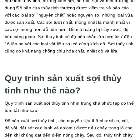
như loại thủy tinh, đường kính sợi, bề mặt sợi và môi trường sử
dụng.Độ bền của thủy tinh thường được kiểm tra và báo cáo
với các loại sợi "nguyên chất" hoặc nguyên sơ, những loại vừa
được sản xuất. Các sợi tươi nhất, mỏng nhất là mạnh nhất vì
các sợi mỏng hơn dễ uốn hơn. Bề mặt càng bị trầy xước, độ
bền càng giảm. Sợi thủy tinh có độ bền chắc lớn hơn từ 7 đến
16 lần so với các loại vật liệu sợi có cùng kích cỡ. Sợi thủy tinh
cũng có khả năng chống chịu hóa chất, nhiệt độ và lửa.
Quy trình sản xuất sợi thủy
tinh như thế nào?
Quy trình sản xuất sơi thủy tinh nhìn trung khá phức tạp có thể
tóm tắt như sau:
Để sản xuất sợi thủy tinh, các nguyên liệu thô như silica, cát,
đá vôi, đất sét cao lanh và dolomit được nấu chảy trong lò cho
đến khi chúng đạt đến điểm nóng chảy. Sau đó, thủy tinh chảy