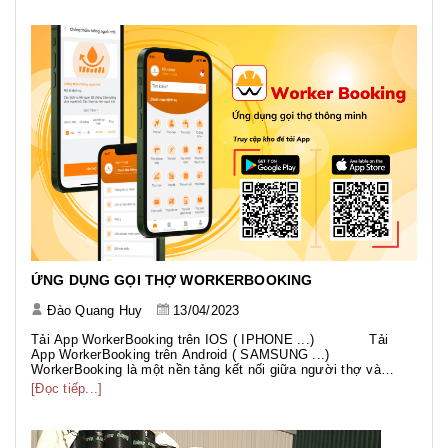
chố...
ỨNG DỤNG GỌI THỢ WORKERBOOKING
Đào Quang Huy
13/04/2023
Tải App WorkerBooking trên IOS ( IPHONE ...) Tải
App WorkerBooking trên Android ( SAMSUNG ...)
WorkerBooking là một nền tảng kết nối giữa người thợ và
người dùng khách hàng. Nền tảng này giúp các người thợ có
[Đọc tiếp...]
thể tiếp cận được với một lượng...