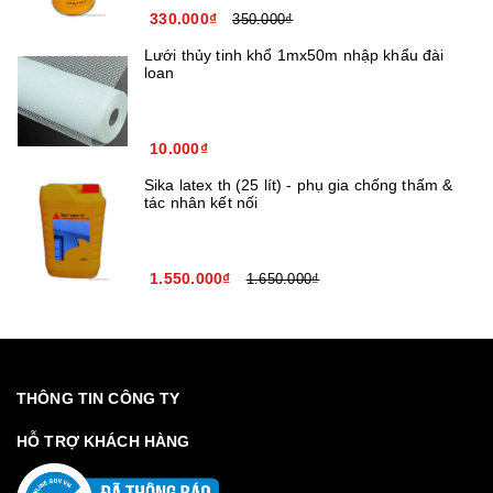
330.000₫
350.000₫
Lưới thủy tinh khổ 1mx50m nhập khẩu đài
loan
10.000₫
Sika latex th (25 lít) - phụ gia chống thấm &
tác nhân kết nối
1.550.000₫
1.650.000₫
THÔNG TIN CÔNG TY
HỖ TRỢ KHÁCH HÀNG