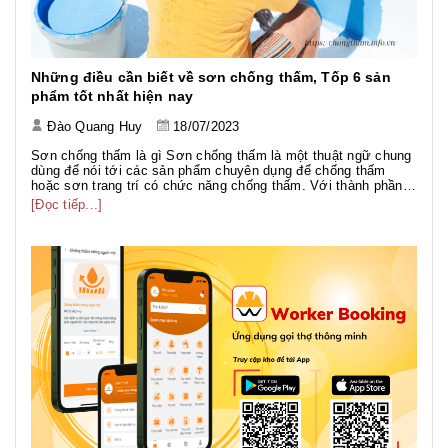
Những điều cần biết về sơn chống thấm, Tốp 6 sản
phẩm tốt nhất hiện nay
Đào Quang Huy
18/07/2023
Sơn chống thấm là gì Sơn chống thấm là một thuật ngữ chung
dùng để nói tới các sản phẩm chuyên dụng để chống thấm
hoặc sơn trang trí có chức năng chống thấm. Với thành phần
đa dạng như gốc PU, gốc Acrylic, gốc Xi măng... phục vụ
[Đọc tiếp...]
nhiều hạng mục công trình với nhiều mục đích khác nhau. Sơn
chố...