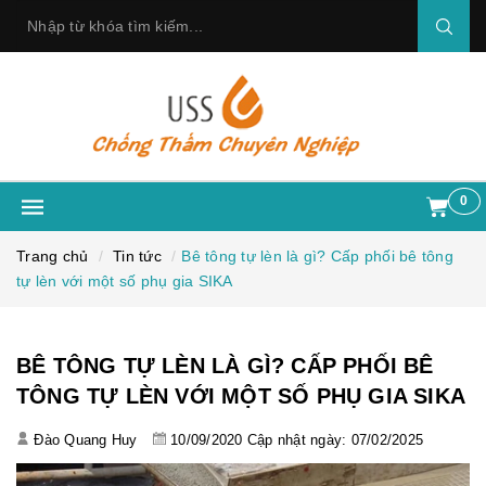
0
Trang chủ
Tin tức
Bê tông tự lèn là gì? Cấp phối bê tông
tự lèn với một số phụ gia SIKA
BÊ TÔNG TỰ LÈN LÀ GÌ? CẤP PHỐI BÊ
TÔNG TỰ LÈN VỚI MỘT SỐ PHỤ GIA SIKA
Đào Quang Huy
10/09/2020
Cập nhật ngày: 07/02/2025