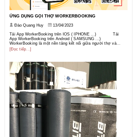
ỨNG DỤNG GỌI THỢ WORKERBOOKING
Đào Quang Huy
13/04/2023
Tải App WorkerBooking trên IOS ( IPHONE ...) Tải
App WorkerBooking trên Android ( SAMSUNG ...)
WorkerBooking là một nền tảng kết nối giữa người thợ và
người dùng khách hàng. Nền tảng này giúp các người thợ có
[Đọc tiếp...]
thể tiếp cận được với một lượng...