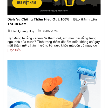
Dịch Vụ Chống Thấm Hiệu Quả 100% _ Bảo Hành Lên
Tới 10 Năm
Đào Quang Huy
08/06/2024
Bạn đang lo lắng về vấn đề thấm dột, ẩm mốc dai dẳng trong
ngội nhà của mình? Tình trạng thấm dột ẩm mốc không chỉ gây
mất thẩm mỹ và ảnh hưởng tới sức khỏe mà còn có nguy cơ
cao ảnh hưởng tới tuổi thọ của công trình. Việc thi công chông
[Đọc tiếp...]
thấm tốt là vô cùng quan trọng nhằm bảo vệ ngôi nhà bạn
khỏ...