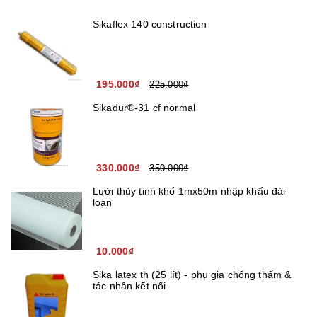
Sikaflex 140 construction
195.000₫
225.000₫
Sikadur®-31 cf normal
330.000₫
350.000₫
Lưới thủy tinh khổ 1mx50m nhập khẩu đài
loan
10.000₫
Sika latex th (25 lít) - phụ gia chống thấm &
tác nhân kết nối