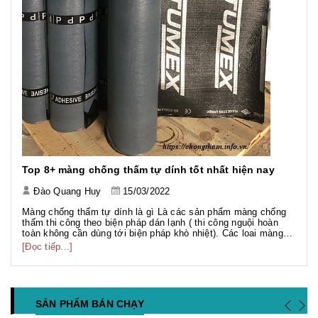
Top 8+ màng chống thấm tự dính tốt nhất hiện nay
Đào Quang Huy
15/03/2022
Màng chống thấm tự dính là gì Là các sản phẩm màng chống
thấm thi công theo biện pháp dán lạnh ( thi công nguội hoàn
toàn không cần dùng tới biện pháp khò nhiệt). Các loai màng
chống thấm dạng này khá đa dạng đa số là màng chống thấm
[Đọc tiếp...]
gốc Bitum hoặc màng TPO có bề mặt phủ HDPE, PE, Sand,
PVC...
SẢN PHẨM BÁN CHẠY