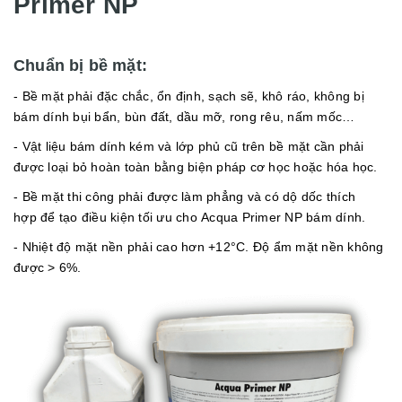
Primer NP
Chuẩn bị bề mặt:
- Bề mặt phải đặc chắc, ổn định, sạch sẽ, khô ráo, không bị
bám dính bụi bẩn, bùn đất, dầu mỡ, rong rêu, nấm mốc…
- Vật liệu bám dính kém và lớp phủ cũ trên bề mặt cần phải
được loại bỏ hoàn toàn bằng biện pháp cơ học hoặc hóa học.
- Bề mặt thi công phải được làm phẳng và có dộ dốc thích
hợp để tạo điều kiện tối ưu cho Acqua Primer NP bám dính.
- Nhiệt độ mặt nền phải cao hơn +12°C. Độ ẩm mặt nền không
được > 6%.