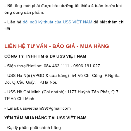
- Bê tông mới phải được bảo dưỡng tối thiểu 4 tuần trước khi
ứng dụng sản phẩm.
- Liên hệ
đội ngũ kỹ thuật của USS VIỆT NAM
để biết thêm chi
tiết.
LIÊN HỆ TƯ VẤN - BÁO GIÁ - MUA HÀNG
CÔNG TY TNHH TM & DV USS VIỆT NAM
- Điện thoại/Hotline: 084 462 1111 - 0906 191 027
- USS Hà Nội (VPGD & cửa hàng): 54 Võ Chí Công, P.Nghĩa
Đô, Q.Cầu Giấy, TP.Hà Nội.
- USS Hồ Chí Minh (Chi nhánh): 1177 Huỳnh Tấn Phát, Q.7,
TP.Hồ Chí Minh.
- Email: ussvietnam99@gmail.com
YÊN TÂM MUA HÀNG TẠI USS VIỆT NAM
- Đại lý phân phối chính hãng.