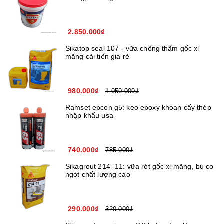
2.850.000₫
Sikatop seal 107 - vữa chống thấm gốc xi
măng cải tiến giá rẻ
980.000₫
1.050.000₫
Ramset epcon g5: keo epoxy khoan cấy thép
nhập khẩu usa
740.000₫
785.000₫
Sikagrout 214 -11: vữa rót gốc xi măng, bù co
ngót chất lượng cao
290.000₫
320.000₫