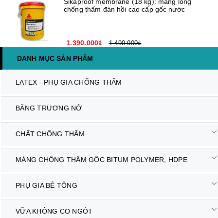
Sikaproof membrane (18 kg): màng lỏng
chống thấm đàn hồi cao cấp gốc nước
1.390.000₫
1.490.000₫
DANH MỤC SẢN PHẨM
LATEX - PHỤ GIA CHỐNG THẤM
BĂNG TRƯƠNG NỞ
CHẤT CHỐNG THẤM
MÀNG CHỐNG THẤM GÔC BITUM POLYMER, HDPE
PHỤ GIA BÊ TÔNG
VỮA KHÔNG CO NGÓT