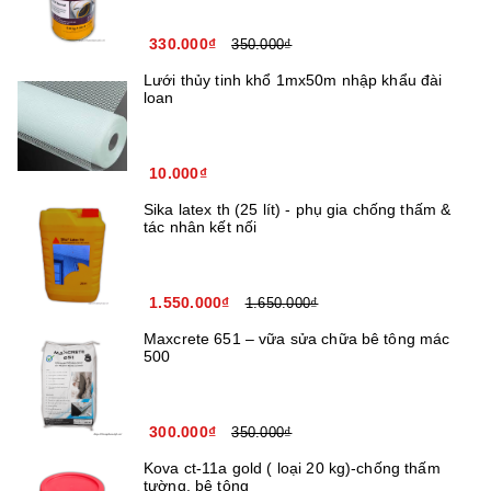
330.000₫
350.000₫
Lưới thủy tinh khổ 1mx50m nhập khẩu đài
loan
10.000₫
Sika latex th (25 lít) - phụ gia chống thấm &
tác nhân kết nối
1.550.000₫
1.650.000₫
Maxcrete 651 – vữa sửa chữa bê tông mác
500
300.000₫
350.000₫
Kova ct-11a gold ( loại 20 kg)-chống thấm
tường, bê tông