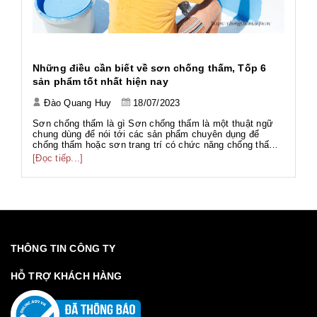
h
Những điều cần biết về sơn chống thấm, Tốp 6
Ứ
sản phẩm tốt nhất hiện nay
Đào Quang Huy
18/07/2023
Tả
Tả
Sơn chống thấm là gì Sơn chống thấm là một thuật ngữ
Wo
chung dùng để nói tới các sản phẩm chuyên dụng để
ng
chống thấm hoặc sơn trang trí có chức năng chống thấm.
[Đ
có
g
Với thành phần đa dạng như gốc PU, gốc Acrylic, gốc Xi
[Đọc tiếp...]
g
măng... phục vụ nhiều hạng mục công trình với nhiều mục
đích khác nhau. Sơn chố...
THÔNG TIN CÔNG TY
HỖ TRỢ KHÁCH HÀNG