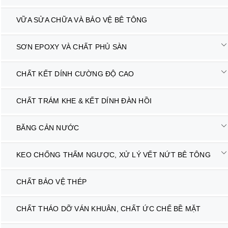
VỮA SỬA CHỮA VÀ BẢO VỆ BÊ TÔNG
SƠN EPOXY VÀ CHẤT PHỦ SÀN
CHẤT KẾT DÍNH CƯỜNG ĐỘ CAO
CHẤT TRÁM KHE & KẾT DÍNH ĐÀN HỒI
BĂNG CẢN NƯỚC
KEO CHỐNG THẤM NGƯỢC, XỬ LÝ VẾT NỨT BÊ TÔNG
CHẤT BẢO VỆ THÉP
CHẤT THÁO DỠ VÁN KHUÂN, CHẤT ỨC CHẾ BỀ MẶT