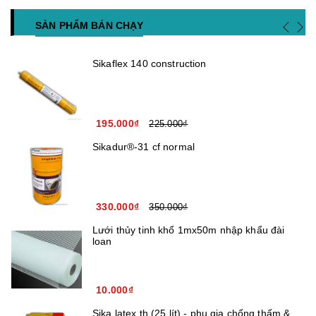
SẢN PHẨM BÁN CHẠY
Sikaflex 140 construction
195.000₫
225.000₫
Sikadur®-31 cf normal
330.000₫
350.000₫
Lưới thủy tinh khổ 1mx50m nhập khẩu đài
loan
10.000₫
Sika latex th (25 lít) - phụ gia chống thấm &