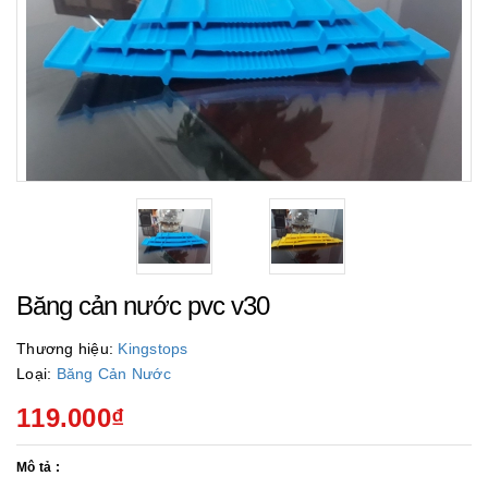
Băng cản nước pvc v30
Thương hiệu:
Kingstops
Loại:
Băng Cản Nước
119.000₫
Mô tả :