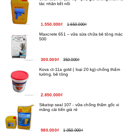
tác nhân kết nối
1.550.000₫
1.650.000₫
Maxcrete 651 – vữa sửa chữa bê tông mác
500
300.000₫
350.000₫
Kova ct-11a gold ( loại 20 kg)-chống thấm
tường, bê tông
2.850.000₫
Sikatop seal 107 - vữa chống thấm gốc xi
măng cải tiến giá rẻ
980.000₫
1.050.000₫