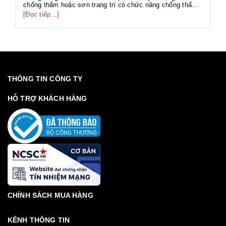
ng
chống thấm hoặc sơn trang trí có chức năng chống thấm.
[Đ
có
g
Với thành phần đa dạng như gốc PU, gốc Acrylic, gốc Xi
[Đọc tiếp...]
g
măng... phục vụ nhiều hạng mục công trình với nhiều mục
đích khác nhau. Sơn chố...
THÔNG TIN CÔNG TY
HỖ TRỢ KHÁCH HÀNG
CHÍNH SÁCH MUA HÀNG
KÊNH THÔNG TIN