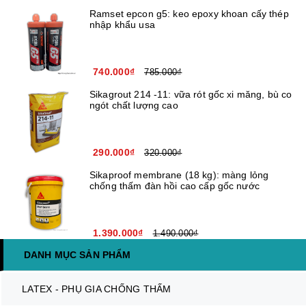
Ramset epcon g5: keo epoxy khoan cấy thép
nhập khẩu usa
740.000₫
785.000₫
Sikagrout 214 -11: vữa rót gốc xi măng, bù co
ngót chất lượng cao
290.000₫
320.000₫
Sikaproof membrane (18 kg): màng lỏng
chống thấm đàn hồi cao cấp gốc nước
1.390.000₫
1.490.000₫
DANH MỤC SẢN PHẨM
LATEX - PHỤ GIA CHỐNG THẤM