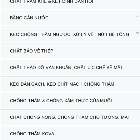
CHẤT TRÁM KHE & KẾT DÍNH ĐÀN HỒI
BĂNG CẢN NƯỚC
KEO CHỐNG THẤM NGƯỢC, XỬ LÝ VẾT NỨT BÊ TÔNG
CHẤT BẢO VỆ THÉP
CHẤT THÁO DỠ VÁN KHUÂN, CHẤT ỨC CHẾ BỀ MẶT
KEO DÁN GẠCH, KEO CHÍT MẠCH CHỐNG THẤM
CHỐNG THẤM & CHỐNG XÂM THỰC CỦA MUỐI
CHẤT CHỐNG NÓNG, CHỐNG THẤM CHO TƯỜNG, MÁI
CHỐNG THẤM KOVA