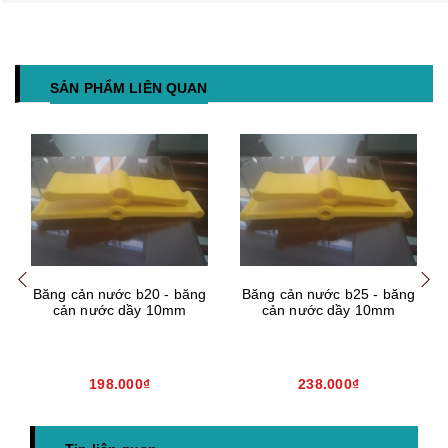
SẢN PHẨM LIÊN QUAN
Mua hàng
Mua hàng
Mua
Băng cản nước b20 - băng
Băng cản nước b25 - băng
cản nước dầy 10mm
cản nước dầy 10mm
198.000₫
238.000₫