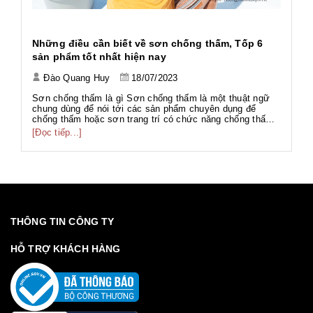
h
Những điều cần biết về sơn chống thấm, Tốp 6
Ứ
sản phẩm tốt nhất hiện nay
Đào Quang Huy
18/07/2023
Tả
Tả
Sơn chống thấm là gì Sơn chống thấm là một thuật ngữ
Wo
chung dùng để nói tới các sản phẩm chuyên dụng để
ng
chống thấm hoặc sơn trang trí có chức năng chống thấm.
[Đ
có
g
Với thành phần đa dạng như gốc PU, gốc Acrylic, gốc Xi
[Đọc tiếp...]
g
măng... phục vụ nhiều hạng mục công trình với nhiều mục
đích khác nhau. Sơn chố...
THÔNG TIN CÔNG TY
HỖ TRỢ KHÁCH HÀNG