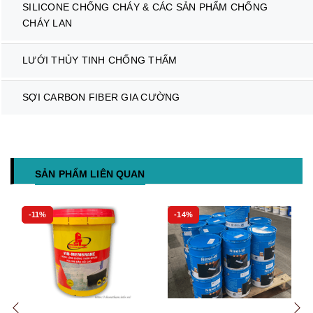
SILICONE CHỐNG CHÁY & CÁC SẢN PHẨM CHỐNG
CHÁY LAN
LƯỚI THỦY TINH CHỐNG THẤM
SỢI CARBON FIBER GIA CƯỜNG
SẢN PHẨM LIÊN QUAN
-11%
-14%
Mua hàng
Mua hàng
Mua