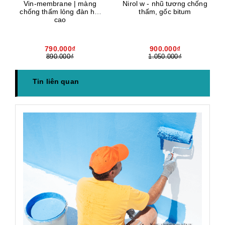
Vin-membrane | màng
Nirol w - nhũ tương chống
chống thấm lỏng đàn hồi
thấm, gốc bitum
cao
790.000₫
900.000₫
890.000₫
1.050.000₫
Tin liên quan