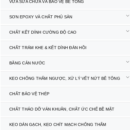
VỮA SỬA CHỮA VÀ BẢO VỆ BÊ TÔNG
SƠN EPOXY VÀ CHẤT PHỦ SÀN
CHẤT KẾT DÍNH CƯỜNG ĐỘ CAO
CHẤT TRÁM KHE & KẾT DÍNH ĐÀN HỒI
BĂNG CẢN NƯỚC
KEO CHỐNG THẤM NGƯỢC, XỬ LÝ VẾT NỨT BÊ TÔNG
CHẤT BẢO VỆ THÉP
CHẤT THÁO DỠ VÁN KHUÂN, CHẤT ỨC CHẾ BỀ MẶT
KEO DÁN GẠCH, KEO CHÍT MẠCH CHỐNG THẤM