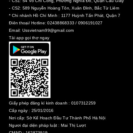
- CS1: 54 Võ Chí Công, Phường Nghĩa Đô, Quận Cầu Giấy
- CS2: 589 Nguyễn Hoàng Tôn, Xuân Đỉnh, Bắc Từ Liêm
* Chi nhánh Hồ Chí Minh :
1177 Huỳnh Tấn Phát, Quận 7
Điên thoại/ Hotline: 02438868333 / 0906191027
Email: Ussvietnam99@gmail.com
Tải app gọi thợ ngay
Giấy phép đăng kí kinh doanh :
0107312259
Cấp ngày :
25/01/2016
Nơi cấp: Sở Kế Hoạch Đầu Tư Thành Phố Hà Nội
Ngươi đại diện pháp luật : Mai Thị Lượt
CMND : 162873919