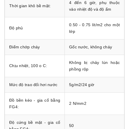
4 đến 6 giờ, phụ thuộc
Thời gian khô bề mặt:
vào nhiệt độ và độ ẩm
0.50 - 0.75 lít/m2 cho một
Độ phủ
lớp
Điểm chớp cháy
Gốc nước, không cháy
Không bị chảy lún hoặc
Chịu nhiệt, 100 o C:
phồng rộp
Mức độ trao đổi hơi nước
5g/m2/24 giờ
Đồ bền kéo - gia cố bằng
2 N/mm2
FG4:
Độ cứng bề mặt - gia cố
50
bằng FG4: