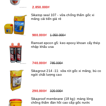
2.850.000₫
Sikatop seal 107 - vữa chống thấm gốc xi
măng cải tiến giá rẻ
980.000₫
1.050.000₫
Ramset epcon g5: keo epoxy khoan cấy thép
nhập khẩu usa
740.000₫
785.000₫
Sikagrout 214 -11: vữa rót gốc xi măng, bù co
ngót chất lượng cao
290.000₫
320.000₫
Sikaproof membrane (18 kg): màng lỏng
chống thấm đàn hồi cao cấp gốc nước