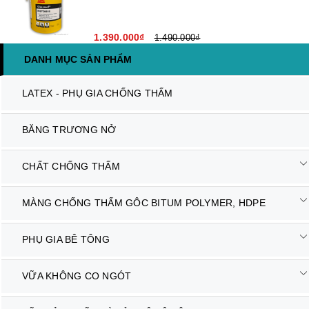
1.390.000₫
1.490.000₫
DANH MỤC SẢN PHẨM
LATEX - PHỤ GIA CHỐNG THẤM
BĂNG TRƯƠNG NỞ
CHẤT CHỐNG THẤM
MÀNG CHỐNG THẤM GÔC BITUM POLYMER, HDPE
PHỤ GIA BÊ TÔNG
VỮA KHÔNG CO NGÓT