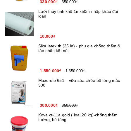
330.000₫
350.000₫
Lưới thủy tinh khổ 1mx50m nhập khẩu đài
loan
10.000₫
Sika latex th (25 lít) - phụ gia chống thấm &
tác nhân kết nối
1.550.000₫
1.650.000₫
Maxcrete 651 – vữa sửa chữa bê tông mác
500
300.000₫
350.000₫
Kova ct-11a gold ( loại 20 kg)-chống thấm
tường, bê tông