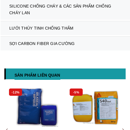
SILICONE CHỐNG CHÁY & CÁC SẢN PHẨM CHỐNG
CHÁY LAN
LƯỚI THỦY TINH CHỐNG THẤM
SỢI CARBON FIBER GIA CƯỜNG
SẢN PHẨM LIÊN QUAN
-12%
-5%
Mua hàng
Mua hàng
Mua