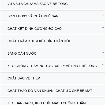
VỮA SỬA CHỮA VÀ BẢO VỆ BÊ TÔNG
SƠN EPOXY VÀ CHẤT PHỦ SÀN
CHẤT KẾT DÍNH CƯỜNG ĐỘ CAO
CHẤT TRÁM KHE & KẾT DÍNH ĐÀN HỒI
BĂNG CẢN NƯỚC
KEO CHỐNG THẤM NGƯỢC, XỬ LÝ VẾT NỨT BÊ TÔNG
CHẤT BẢO VỆ THÉP
CHẤT THÁO DỠ VÁN KHUÂN, CHẤT ỨC CHẾ BỀ MẶT
KEO DÁN GẠCH, KEO CHÍT MẠCH CHỐNG THẤM