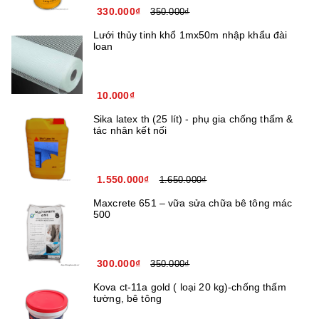
330.000₫
350.000₫
Lưới thủy tinh khổ 1mx50m nhập khẩu đài
loan
10.000₫
Sika latex th (25 lít) - phụ gia chống thấm &
tác nhân kết nối
1.550.000₫
1.650.000₫
Maxcrete 651 – vữa sửa chữa bê tông mác
500
300.000₫
350.000₫
Kova ct-11a gold ( loại 20 kg)-chống thấm
tường, bê tông