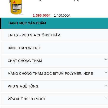
1.390.000₫
1.490.000₫
DANH MỤC SẢN PHẨM
LATEX - PHỤ GIA CHỐNG THẤM
BĂNG TRƯƠNG NỞ
CHẤT CHỐNG THẤM
MÀNG CHỐNG THẤM GÔC BITUM POLYMER, HDPE
PHỤ GIA BÊ TÔNG
VỮA KHÔNG CO NGÓT