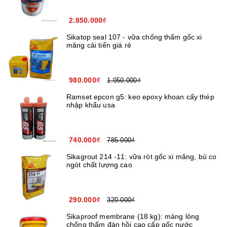
2.850.000₫
Sikatop seal 107 - vữa chống thấm gốc xi
măng cải tiến giá rẻ
980.000₫
1.050.000₫
Ramset epcon g5: keo epoxy khoan cấy thép
nhập khẩu usa
740.000₫
785.000₫
Sikagrout 214 -11: vữa rót gốc xi măng, bù co
ngót chất lượng cao
290.000₫
320.000₫
Sikaproof membrane (18 kg): màng lỏng
chống thấm đàn hồi cao cấp gốc nước