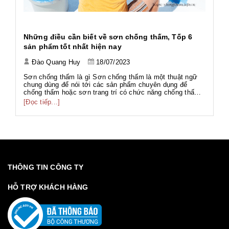
h
Những điều cần biết về sơn chống thấm, Tốp 6
Ứ
sản phẩm tốt nhất hiện nay
Đào Quang Huy
18/07/2023
Tả
Tả
Sơn chống thấm là gì Sơn chống thấm là một thuật ngữ
Wo
chung dùng để nói tới các sản phẩm chuyên dụng để
ng
chống thấm hoặc sơn trang trí có chức năng chống thấm.
[Đ
có
g
Với thành phần đa dạng như gốc PU, gốc Acrylic, gốc Xi
[Đọc tiếp...]
g
măng... phục vụ nhiều hạng mục công trình với nhiều mục
đích khác nhau. Sơn chố...
THÔNG TIN CÔNG TY
HỖ TRỢ KHÁCH HÀNG