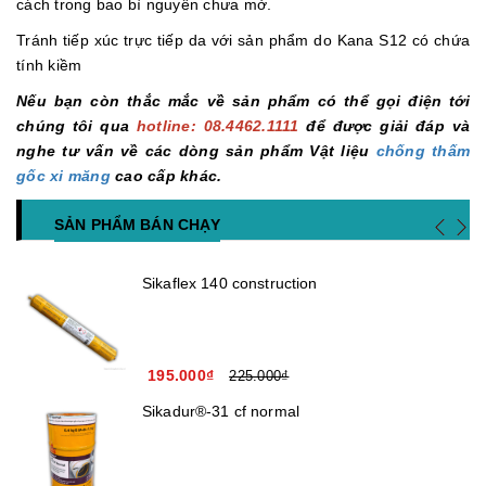
cách trong bao bì nguyên chưa mở.
Tránh tiếp xúc trực tiếp da với sản phẩm do Kana S12 có chứa
tính kiềm
Nếu bạn còn thắc mắc về sản phẩm có thể gọi điện tới
chúng tôi qua
hotline: 08.4462.1111
để được giải đáp và
nghe tư vấn về các dòng sản phẩm Vật liệu
chống thấm
gốc xi măng
cao cấp khác.
SẢN PHẨM BÁN CHẠY
Sikaflex 140 construction
195.000₫
225.000₫
Sikadur®-31 cf normal