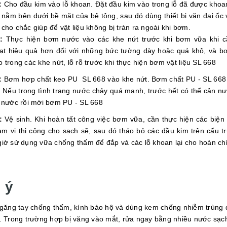
:
Cho đầu kim vào lỗ khoan. Đặt đầu kim vào trong lỗ đã được khoa
 nằm bên dưới bề mặt của bê tông, sau đó dùng thiết bị vặn đai ốc 
cho chắc giúp để vật liệu không bị tràn ra ngoài khi bơm.
:
Thực hiện bơm nước vào các khe nứt trước khi bơm vữa khi cầ
t hiệu quả hơn đối với những bức tường dày hoặc quá khô, và 
 trong các khe nứt, lỗ rỗ trước khi thực hiện bơm vật liệu SL 668
:
Bơm hơp chất keo PU SL 668 vào khe nứt. Bơm chất PU - SL 668
. Nếu trong tình trạng nước chảy quá mạnh, trước hết có thể cản n
u nước rồi mới bơm PU - SL 668
:
Vệ sinh. Khi hoàn tất công việc bơm vữa, cần thực hiện các biện
ạm vi thi công cho sạch sẽ, sau đó tháo bỏ các đầu kim trên cấu tr
giờ sử dụng vữa chống thấm để đắp vá các lỗ khoan lại cho hoàn ch
 ý
g tay chống thấm, kính bảo hộ và dùng kem chống nhiễm trùng d
g. Trong trường hợp bị văng vào mắt, rửa ngay bằng nhiều nước sạc