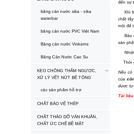
đến sự t
băng cản nước sika - sika
Khi bị 
waterbar
chất tẩ
môi để t
băng cản nước PVC Việt Nam
Bảo đảm
sản ph
Băng cản nước Vinkems
Nhiệt đ
Băng Cản Nước Cao Su
Thời gi
KEO CHỐNG THẤM NGƯỢC,
Nếu có 
XỬ LÝ VẾT NỨT BÊ TÔNG
của
côn
được tư
các sản phẩm hỗ trợ
Tài liệ
CHẤT BẢO VỆ THÉP
CHẤT THÁO DỠ VÁN KHUÂN,
CHẤT ỨC CHẾ BỀ MẶT