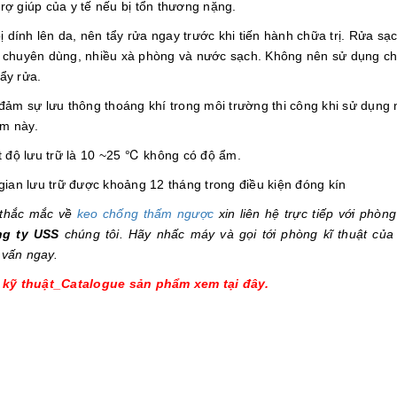
rợ giúp của y tế nếu bị tổn thương nặng.
dính lên da, nên tẩy rửa ngay trước khi tiến hành chữa trị. Rửa sạ
y chuyên dùng, nhiều xà phòng và nước sạch. Không nên sử dụng c
ẩy rửa.
 sự lưu thông thoáng khí trong môi trường thi công khi sử dụng
ẩm này.
ộ lưu trữ là 10 ~25 ℃ không có độ ẩm.
an lưu trữ được khoảng 12 tháng trong điều kiện đóng kín
thắc mắc về
keo chống thấm ngược
xin liên hệ trực tiếp với phòng
g ty USS
chúng tôi. Hãy nhấc máy và gọi tới phòng kĩ thuật củ
 vấn ngay.
u kỹ thuật_Catalogue sản phẩm xem tại đây.