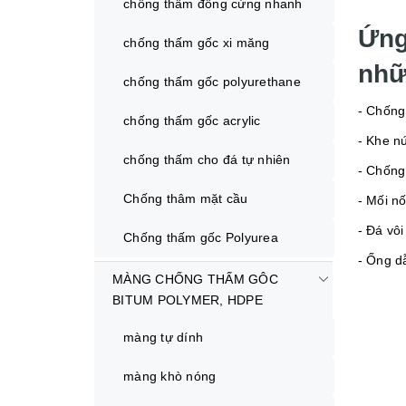
chống thấm đông cứng nhanh
Ứn
chống thấm gốc xi măng
nhữ
chống thấm gốc polyurethane
- Chống
chống thấm gốc acrylic
- Khe n
chống thấm cho đá tự nhiên
- Chống
Chống thâm mặt cầu
- Mối nố
- Đá vô
Chống thấm gốc Polyurea
- Ống d
MÀNG CHỐNG THẤM GÔC
BITUM POLYMER, HDPE
màng tự dính
màng khò nóng