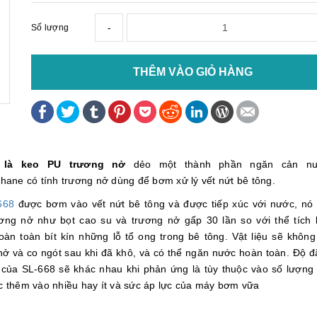
-
Số lượng
THÊM VÀO GIỎ HÀNG
 là keo PU trương nở
dẻo một thành phần ngăn cản nư
thane có tính trương nở dùng để bơm xử lý vết nứt bê tông.
668
được bơm vào vết nứt bê tông và được tiếp xúc với nước, nó
ơng nở như bọt cao su và trương nở gấp 30 lần so với thể tích
àn toàn bít kín những lỗ tổ ong trong bê tông. Vật liệu sẽ không 
nở và co ngót sau khi đã khô, và có thể ngăn nước hoàn toàn. Độ đ
 của SL-668 sẽ khác nhau khi phản ứng là tùy thuộc vào số lượng 
c thêm vào nhiều hay ít và sức áp lực của máy bơm vữa