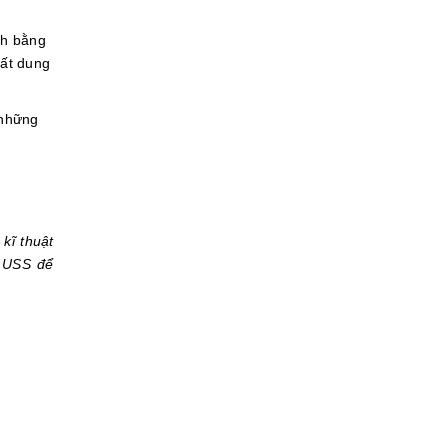
ch bằng
hất dung
 những
 kĩ thuật
a USS để