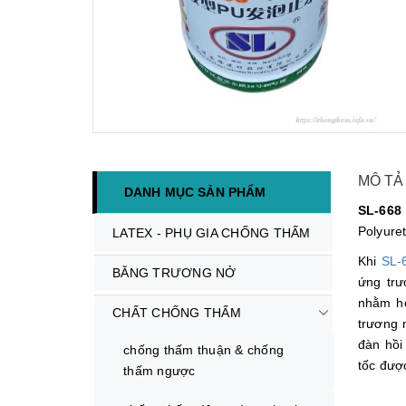
MÔ TẢ
DANH MỤC SẢN PHẨM
SL-668
Polyure
LATEX - PHỤ GIA CHỐNG THẤM
Khi
SL-
BĂNG TRƯƠNG NỞ
ứng trư
nhằm ho
CHẤT CHỐNG THẤM
trương 
đàn hồi
chống thấm thuận & chống
tốc đượ
thấm ngược