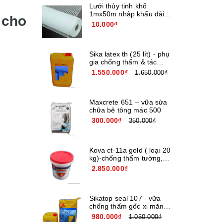
Lưới thủy tinh khổ
1mx50m nhập khẩu đài
cho
loan
10.000₫
Sika latex th (25 lít) - phụ
gia chống thấm & tác
nhân kết nối
1.550.000₫
1.650.000₫
Maxcrete 651 – vữa sửa
chữa bê tông mác 500
300.000₫
350.000₫
Kova ct-11a gold ( loại 20
kg)-chống thấm tường,
bê tông
2.850.000₫
Sikatop seal 107 - vữa
chống thấm gốc xi măng
cải tiến giá rẻ
980.000₫
1.050.000₫