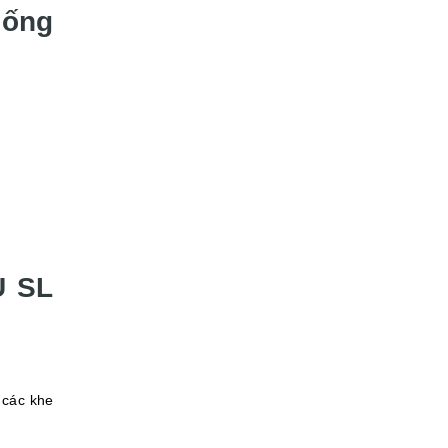
hống
U SL
 các khe