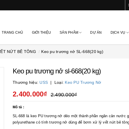
TRANG CHỦ
GIỚI THIỆU
SẢN PHẨM
DỰ ÁN
DỊCH VỤ
VẾT NỨT BÊ TÔNG
Keo pu trương nở SL-668(20 kg)
Keo pu trương nở sl-668(20 kg)
Thương hiệu:
USS
Loại:
Keo PU Trương Nở
2.400.000₫
2.490.000₫
Mô tả :
SL-668 là keo PU trương nở dẻo một thành phần ngăn cản nước 
polyurethane có tính trương nở dùng để bơm xử lý vết nứt bê tông