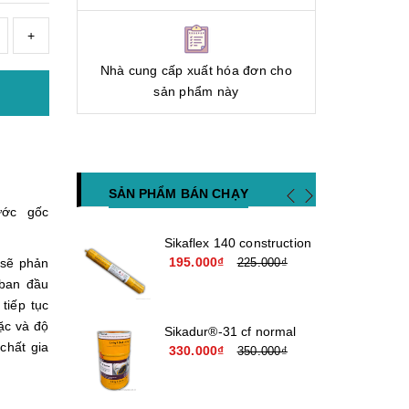
+
Nhà cung cấp xuất hóa đơn cho
sản phẩm này
SẢN PHẨM BÁN CHẠY
ớc gốc
Sikaflex 140 construction
195.000₫
 sẽ phản
225.000₫
 ban đầu
tiếp tục
ặc và độ
Sikadur®-31 cf normal
chất gia
330.000₫
350.000₫