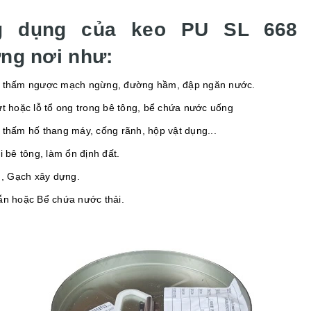
g dụng của keo PU SL 668 
ng nơi như:
 thấm ngược mạch ngừng, đường hầm, đập ngăn nước.
ứt hoặc lỗ tổ ong trong bê tông, bể chứa nước uống
 thấm hố thang máy, cống rãnh, hộp vật dụng...
i bê tông, làm ổn định đất.
i , Gạch xây dựng.
ẫn hoặc Bể chứa nước thải.