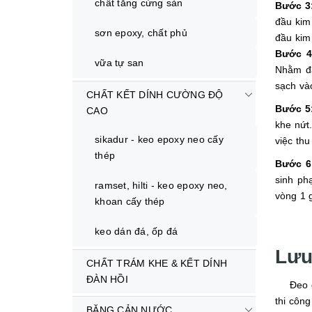
chất tăng cứng sàn
Bước 3
đầu kim
sơn epoxy, chất phủ
đầu kim 
Bước 4
vữa tự san
Nhằm đạ
sạch vào
CHẤT KẾT DÍNH CƯỜNG ĐỘ
Bước 5
CAO
khe nứt
sikadur - keo epoxy neo cấy
việc th
thép
Bước 6
sinh ph
ramset, hilti - keo epoxy neo,
vòng 1 
khoan cấy thép
keo dán đá, ốp đá
Lưu
CHẤT TRÁM KHE & KẾT DÍNH
ĐÀN HỒI
Đeo găn
thi côn
BĂNG CẢN NƯỚC