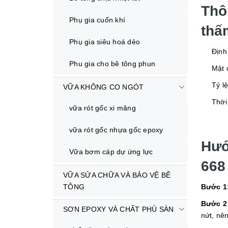
Thô
Phụ gia cuốn khí
thấ
Phụ gia siêu hoá dẻo
Định m
Phu gia cho bê tông phun
Mật độ
Tỷ lệ 
VỮA KHÔNG CO NGÓT
Thời gi
vữa rót gốc xi măng
vữa rót gốc nhựa gốc epoxy
Hướ
Vữa bơm cáp dự ứng lực
668
VỮA SỬA CHỮA VÀ BẢO VỆ BÊ
TÔNG
Bước 1
Bước 2
SƠN EPOXY VÀ CHẤT PHỦ SÀN
nứt, nê