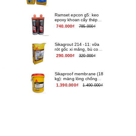
Ramset epcon g5: keo
epoxy khoan cấy thép
nhập khẩu usa
740.000₫
785.000₫
Sikagrout 214 -11: vữa
rót gốc xi măng, bù co
ngót chất lượng cao
290.000₫
320.000₫
Sikaproof membrane (18
kg): màng lỏng chống
thấm đàn hồi cao cấp
1.390.000₫
1.490.000₫
gốc nước