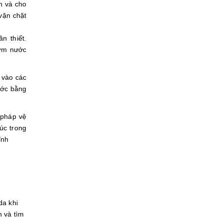
n và cho
vặn chặt
n thiết.
bơm nước
 vào các
ước bằng
 pháp vệ
úc trong
ỉnh
a khi
h và tìm