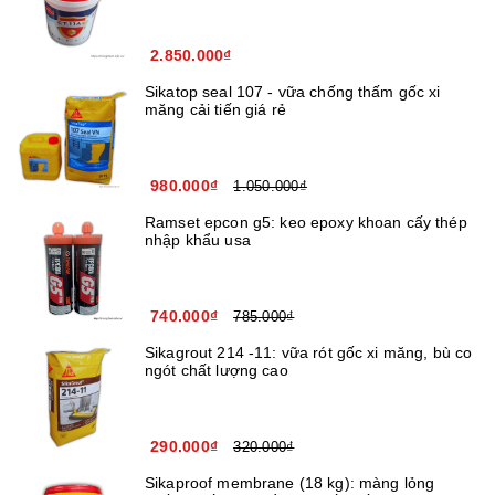
2.850.000₫
Sikatop seal 107 - vữa chống thấm gốc xi
măng cải tiến giá rẻ
980.000₫
1.050.000₫
Ramset epcon g5: keo epoxy khoan cấy thép
nhập khẩu usa
740.000₫
785.000₫
Sikagrout 214 -11: vữa rót gốc xi măng, bù co
ngót chất lượng cao
290.000₫
320.000₫
Sikaproof membrane (18 kg): màng lỏng