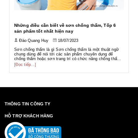
h
Những điều cần biết về sơn chống thấm, Tốp 6
Ứ
sản phẩm tốt nhất hiện nay
Đào Quang Huy
18/07/2023
Tả
Tả
Sơn chống thấm là gì Sơn chống thấm là một thuật ngữ
Wo
chung dùng để nói tới các sản phẩm chuyên dụng để
ng
chống thấm hoặc sơn trang trí có chức năng chống thấm.
[Đ
có
g
Với thành phần đa dạng như gốc PU, gốc Acrylic, gốc Xi
[Đọc tiếp...]
g
măng... phục vụ nhiều hạng mục công trình với nhiều mục
đích khác nhau. Sơn chố...
THÔNG TIN CÔNG TY
HỖ TRỢ KHÁCH HÀNG