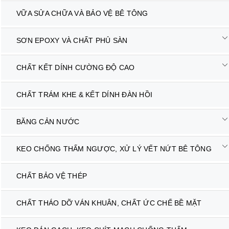
VỮA SỬA CHỮA VÀ BẢO VỆ BÊ TÔNG
SƠN EPOXY VÀ CHẤT PHỦ SÀN
CHẤT KẾT DÍNH CƯỜNG ĐỘ CAO
CHẤT TRÁM KHE & KẾT DÍNH ĐÀN HỒI
BĂNG CẢN NƯỚC
KEO CHỐNG THẤM NGƯỢC, XỬ LÝ VẾT NỨT BÊ TÔNG
CHẤT BẢO VỆ THÉP
CHẤT THÁO DỠ VÁN KHUÂN, CHẤT ỨC CHẾ BỀ MẶT