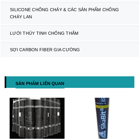
SILICONE CHỐNG CHÁY & CÁC SẢN PHẨM CHỐNG
CHÁY LAN
LƯỚI THỦY TINH CHỐNG THẤM
SỢI CARBON FIBER GIA CƯỜNG
SẢN PHẨM LIÊN QUAN
Hết hàng
Mua hàng
Tuỳ