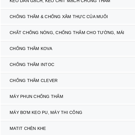
KEO DÁN GẠCH, KEO CHÍT MẠCH CHỐNG THẤM
CHỐNG THẤM & CHỐNG XÂM THỰC CỦA MUỐI
CHẤT CHỐNG NÓNG, CHỐNG THẤM CHO TƯỜNG, MÁI
CHỐNG THẤM KOVA
CHỐNG THẤM INTOC
CHỐNG THẤM CLEVER
MÁY PHUN CHỐNG THẤM
MÁY BƠM KEO PU, MÁY THI CÔNG
MATIT CHÈN KHE