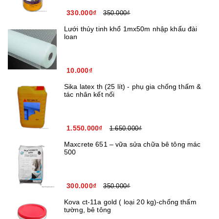
330.000₫
350.000₫
Lưới thủy tinh khổ 1mx50m nhập khẩu đài
loan
10.000₫
Sika latex th (25 lít) - phụ gia chống thấm &
tác nhân kết nối
1.550.000₫
1.650.000₫
Maxcrete 651 – vữa sửa chữa bê tông mác
500
300.000₫
350.000₫
Kova ct-11a gold ( loại 20 kg)-chống thấm
tường, bê tông