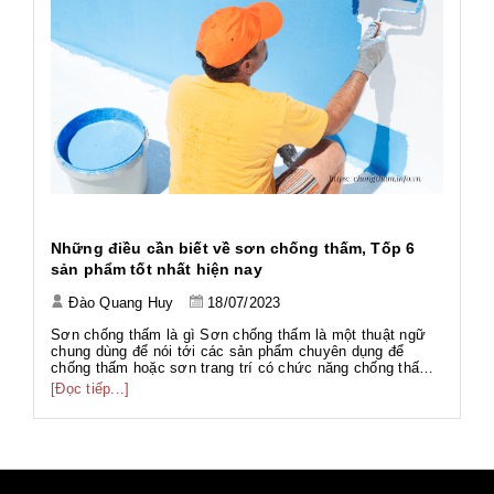
h
Những điều cần biết về sơn chống thấm, Tốp 6
Ứ
sản phẩm tốt nhất hiện nay
Đào Quang Huy
18/07/2023
Tả
Tả
Sơn chống thấm là gì Sơn chống thấm là một thuật ngữ
Wo
chung dùng để nói tới các sản phẩm chuyên dụng để
ng
chống thấm hoặc sơn trang trí có chức năng chống thấm.
[Đ
có
g
Với thành phần đa dạng như gốc PU, gốc Acrylic, gốc Xi
[Đọc tiếp...]
g
măng... phục vụ nhiều hạng mục công trình với nhiều mục
đích khác nhau. Sơn chố...