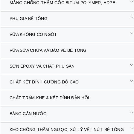
MÀNG CHỐNG THẤM GÔC BITUM POLYMER, HDPE
PHỤ GIA BÊ TÔNG
VỮA KHÔNG CO NGÓT
VỮA SỬA CHỮA VÀ BẢO VỆ BÊ TÔNG
SƠN EPOXY VÀ CHẤT PHỦ SÀN
CHẤT KẾT DÍNH CƯỜNG ĐỘ CAO
CHẤT TRÁM KHE & KẾT DÍNH ĐÀN HỒI
BĂNG CẢN NƯỚC
KEO CHỐNG THẤM NGƯỢC, XỬ LÝ VẾT NỨT BÊ TÔNG