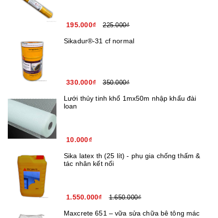
195.000₫
225.000₫
Sikadur®-31 cf normal
330.000₫
350.000₫
Lưới thủy tinh khổ 1mx50m nhập khẩu đài
loan
10.000₫
Sika latex th (25 lít) - phụ gia chống thấm &
tác nhân kết nối
1.550.000₫
1.650.000₫
Maxcrete 651 – vữa sửa chữa bê tông mác