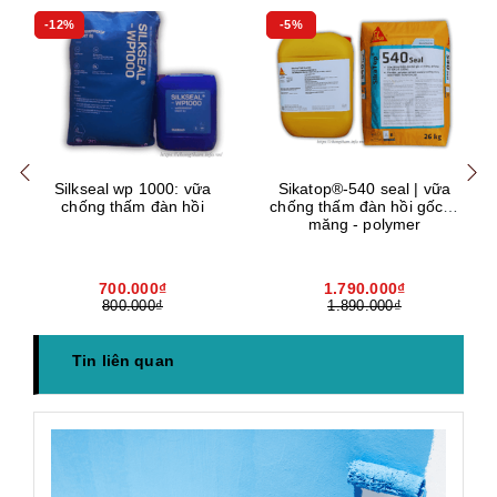
-12%
-5%
Mua hàng
Mua hàng
Mua
Silkseal wp 1000: vữa
Sikatop®-540 seal | vữa
chống thấm đàn hồi
chống thấm đàn hồi gốc xi
măng - polymer
700.000₫
1.790.000₫
800.000₫
1.890.000₫
Tin liên quan