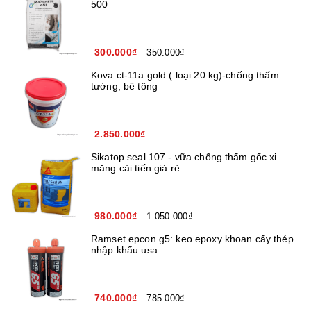
500
300.000₫
350.000₫
Kova ct-11a gold ( loại 20 kg)-chống thấm
tường, bê tông
2.850.000₫
Sikatop seal 107 - vữa chống thấm gốc xi
măng cải tiến giá rẻ
980.000₫
1.050.000₫
Ramset epcon g5: keo epoxy khoan cấy thép
nhập khẩu usa
740.000₫
785.000₫