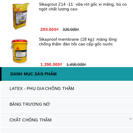
Sikagrout 214 -11: vữa rót gốc xi măng, bù co
ngót chất lượng cao
290.000₫
320.000₫
Sikaproof membrane (18 kg): màng lỏng
chống thấm đàn hồi cao cấp gốc nước
1.390.000₫
1.490.000₫
DANH MỤC SẢN PHẨM
LATEX - PHỤ GIA CHỐNG THẤM
BĂNG TRƯƠNG NỞ
CHẤT CHỐNG THẤM