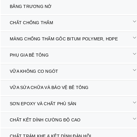
BĂNG TRƯƠNG NỞ
CHẤT CHỐNG THẤM
MÀNG CHỐNG THẤM GÔC BITUM POLYMER, HDPE
PHỤ GIA BÊ TÔNG
VỮA KHÔNG CO NGÓT
VỮA SỬA CHỮA VÀ BẢO VỆ BÊ TÔNG
SƠN EPOXY VÀ CHẤT PHỦ SÀN
CHẤT KẾT DÍNH CƯỜNG ĐỘ CAO
CHẤT TRÁM KHE & KẾT DÍNH ĐÀN HỒI