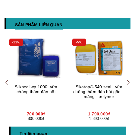
SẢN PHẨM LIÊN QUAN
-12%
-5%
Mua hàng
Mua hàng
Mua
Silkseal wp 1000: vữa
Sikatop®-540 seal | vữa
chống thấm đàn hồi
chống thấm đàn hồi gốc xi
măng - polymer
700.000₫
1.790.000₫
800.000₫
1.890.000₫
Tin liên quan