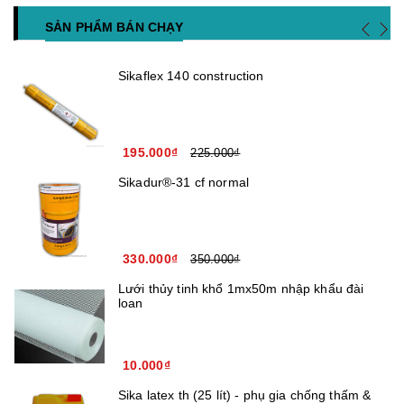
SẢN PHẨM BÁN CHẠY
Sikaflex 140 construction
195.000₫
225.000₫
Sikadur®-31 cf normal
330.000₫
350.000₫
Lưới thủy tinh khổ 1mx50m nhập khẩu đài
loan
10.000₫
Sika latex th (25 lít) - phụ gia chống thấm &