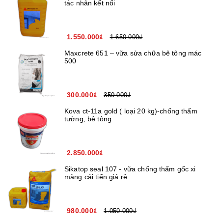
tác nhân kết nối
1.550.000₫
1.650.000₫
Maxcrete 651 – vữa sửa chữa bê tông mác
500
300.000₫
350.000₫
Kova ct-11a gold ( loại 20 kg)-chống thấm
tường, bê tông
2.850.000₫
Sikatop seal 107 - vữa chống thấm gốc xi
măng cải tiến giá rẻ
980.000₫
1.050.000₫