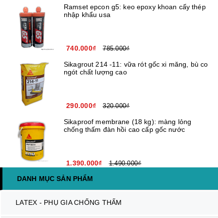
Ramset epcon g5: keo epoxy khoan cấy thép
nhập khẩu usa
740.000₫
785.000₫
Sikagrout 214 -11: vữa rót gốc xi măng, bù co
ngót chất lượng cao
290.000₫
320.000₫
Sikaproof membrane (18 kg): màng lỏng
chống thấm đàn hồi cao cấp gốc nước
1.390.000₫
1.490.000₫
DANH MỤC SẢN PHẨM
LATEX - PHỤ GIA CHỐNG THẤM