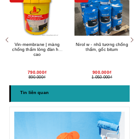
Mua hàng
Mua hàng
Mua
Vin-membrane | màng
Nirol w - nhũ tương chống
chống thấm lỏng đàn hồi
thấm, gốc bitum
cao
790.000₫
900.000₫
890.000₫
1.050.000₫
Tin liên quan