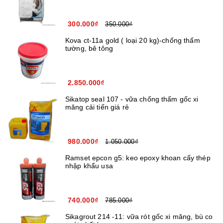
300.000₫
350.000₫
Kova ct-11a gold ( loại 20 kg)-chống thấm
tường, bê tông
2.850.000₫
Sikatop seal 107 - vữa chống thấm gốc xi
măng cải tiến giá rẻ
980.000₫
1.050.000₫
Ramset epcon g5: keo epoxy khoan cấy thép
nhập khẩu usa
740.000₫
785.000₫
Sikagrout 214 -11: vữa rót gốc xi măng, bù co