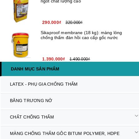
ngót chất lượng cao
290.000₫
320.000₫
Sikaproof membrane (18 kg): màng lỏng
chống thấm đàn hồi cao cấp gốc nước
1.390.000₫
1.490.000₫
DANH MỤC SẢN PHẨM
LATEX - PHỤ GIA CHỐNG THẤM
BĂNG TRƯƠNG NỞ
CHẤT CHỐNG THẤM
MÀNG CHỐNG THẤM GÔC BITUM POLYMER, HDPE