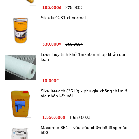
195.000₫
225.000₫
Sikadur®-31 cf normal
330.000₫
350.000₫
Lưới thủy tinh khổ 1mx50m nhập khẩu đài
loan
10.000₫
Sika latex th (25 lít) - phụ gia chống thấm &
tác nhân kết nối
1.550.000₫
1.650.000₫
Maxcrete 651 – vữa sửa chữa bê tông mác
500