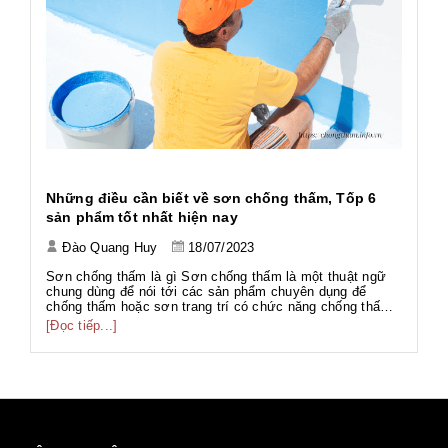
h
Những điều cần biết về sơn chống thấm, Tốp 6
Ứ
sản phẩm tốt nhất hiện nay
Đào Quang Huy
18/07/2023
Tả
Tả
Sơn chống thấm là gì Sơn chống thấm là một thuật ngữ
Wo
chung dùng để nói tới các sản phẩm chuyên dụng để
ng
chống thấm hoặc sơn trang trí có chức năng chống thấm.
[Đ
có
g
Với thành phần đa dạng như gốc PU, gốc Acrylic, gốc Xi
[Đọc tiếp...]
g
măng... phục vụ nhiều hạng mục công trình với nhiều mục
đích khác nhau. Sơn chố...