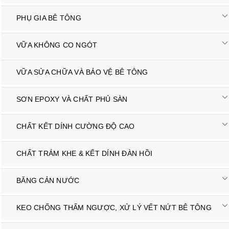
PHỤ GIA BÊ TÔNG
VỮA KHÔNG CO NGÓT
VỮA SỬA CHỮA VÀ BẢO VỆ BÊ TÔNG
SƠN EPOXY VÀ CHẤT PHỦ SÀN
CHẤT KẾT DÍNH CƯỜNG ĐỘ CAO
CHẤT TRÁM KHE & KẾT DÍNH ĐÀN HỒI
BĂNG CẢN NƯỚC
KEO CHỐNG THẤM NGƯỢC, XỬ LÝ VẾT NỨT BÊ TÔNG