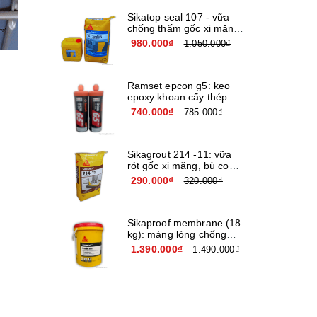
Sikatop seal 107 - vữa
chống thấm gốc xi măng
cải tiến giá rẻ
980.000₫
1.050.000₫
Ramset epcon g5: keo
epoxy khoan cấy thép
nhập khẩu usa
740.000₫
785.000₫
Sikagrout 214 -11: vữa
rót gốc xi măng, bù co
ngót chất lượng cao
290.000₫
320.000₫
Sikaproof membrane (18
kg): màng lỏng chống
thấm đàn hồi cao cấp
1.390.000₫
1.490.000₫
gốc nước