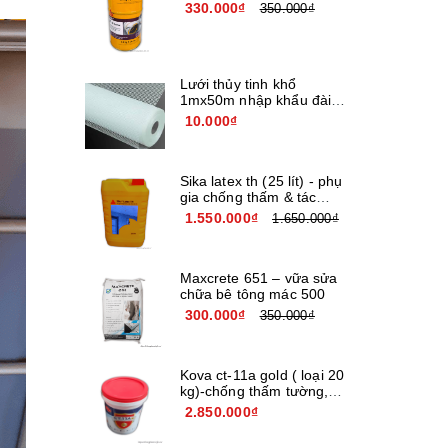
330.000₫
350.000₫
Lưới thủy tinh khổ
1mx50m nhập khẩu đài
loan
10.000₫
Sika latex th (25 lít) - phụ
gia chống thấm & tác
nhân kết nối
1.550.000₫
1.650.000₫
Maxcrete 651 – vữa sửa
chữa bê tông mác 500
300.000₫
350.000₫
Kova ct-11a gold ( loại 20
kg)-chống thấm tường,
bê tông
2.850.000₫