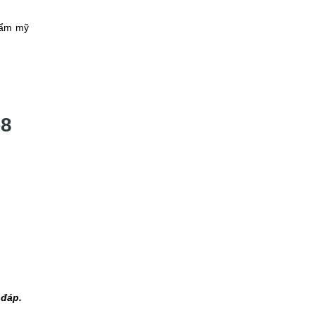
thẩm mỹ
-8
 đáp.