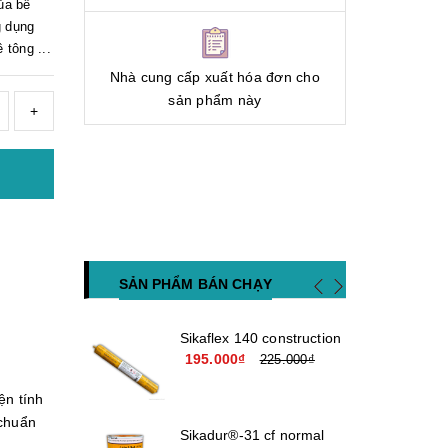
ủa bê
g dụng
tông ...
Nhà cung cấp xuất hóa đơn cho
sản phẩm này
+
SẢN PHẨM BÁN CHẠY
Sikaflex 140 construction
195.000₫
225.000₫
ện tính
 chuẩn
Sikadur®-31 cf normal