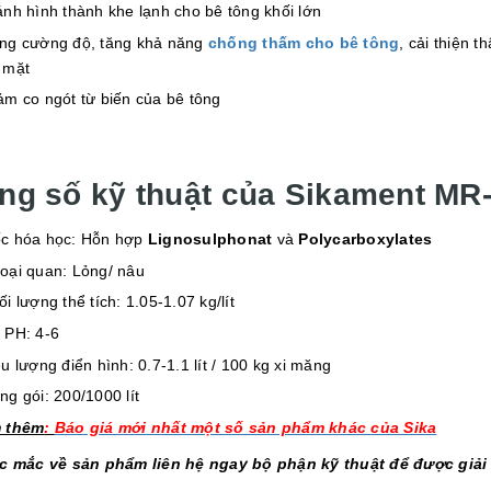
ánh hình thành khe lạnh cho bê tông khối lớn
ng cường độ, tăng khả năng
chống thấm cho bê tông
, cải thiện 
 mặt
ảm co ngót từ biến của bê tông
ng số kỹ thuật của Sikament MR
c hóa học: Hỗn hợp
Lignosulphonat
và
Polycarboxylates
oại quan: Lỏng/ nâu
ối lượng thể tích: 1.05-1.07 kg/lít
 PH: 4-6
ều lượng điển hình: 0.7-1.1 lít / 100 kg xi măng
ng gói: 200/1000 lít
 thêm
:
Báo giá mới nhất một số sản phẩm khác của Sika
c mắc về sản phẩm liên hệ ngay bộ phận kỹ thuật để được giải