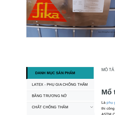
MÔ TẢ
DANH MỤC SẢN PHẨM
LATEX - PHỤ GIA CHỐNG THẤM
Mổ 
BĂNG TRƯƠNG NỞ
Là
phụ 
CHẤT CHỐNG THẤM
thi côn
ASTM C