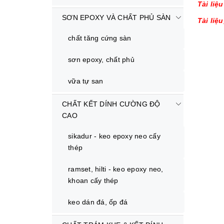
Tài liệ
SƠN EPOXY VÀ CHẤT PHỦ SÀN
Tài liệ
chất tăng cứng sàn
sơn epoxy, chất phủ
vữa tự san
CHẤT KẾT DÍNH CƯỜNG ĐỘ
CAO
sikadur - keo epoxy neo cấy
thép
ramset, hilti - keo epoxy neo,
khoan cấy thép
keo dán đá, ốp đá