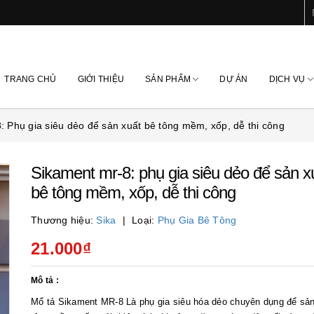
TRANG CHỦ
GIỚI THIỆU
SẢN PHẨM
DỰ ÁN
DỊCH VỤ
 Phụ gia siêu dẻo để sản xuất bê tông mềm, xốp, dễ thi công
Sikament mr-8: phụ gia siêu dẻo để sản x
bê tông mềm, xốp, dễ thi công
Thương hiệu:
Sika
Loại:
Phụ Gia Bê Tông
21.000₫
Mô tả :
Mổ tả Sikament MR-8 Là phụ gia siêu hóa dẻo chuyên dụng để sản