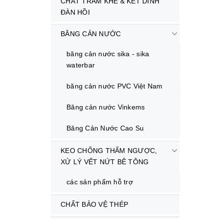
CHẤT TRÁM KHE & KẾT DÍNH
ĐÀN HỒI
BĂNG CẢN NƯỚC
băng cản nước sika - sika
waterbar
băng cản nước PVC Việt Nam
Băng cản nước Vinkems
Băng Cản Nước Cao Su
KEO CHỐNG THẤM NGƯỢC,
XỬ LÝ VẾT NỨT BÊ TÔNG
các sản phẩm hỗ trợ
CHẤT BẢO VỆ THÉP