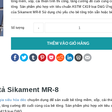
tông mềm, xốp, cải thiện tính thi công, tăng cường đô cuối cùng c
tông. Sản phẩm phù hợp với tiêu chuẩn ASTM C419 loại D&G Ứn
của Sikament MR-8 Sử dụng chủ yếu cho bê tông trộn sẵn hoặc bê 
-
Số lượng
THÊM VÀO GIỎ HÀNG
tả Sikament MR-8
gia siêu hóa dẻo
chuyên dụng để sản xuất bê tông mềm, xốp, cải thi
g, tăng cường đô cuối cùng của bê tông. Sản phẩm phù hợp với tiêu
419 loại D&G