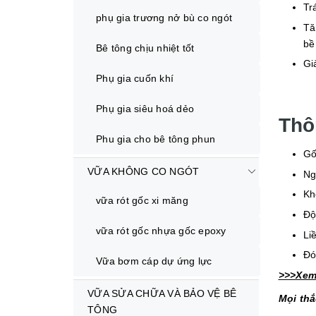
Tr
phụ gia trương nở bù co ngót
Tă
bề
Bê tông chịu nhiệt tốt
Gi
Phụ gia cuốn khí
Phụ gia siêu hoá dẻo
Thô
Phu gia cho bê tông phun
Gố
VỮA KHÔNG CO NGÓT
Ng
Kh
vữa rót gốc xi măng
Độ
vữa rót gốc nhựa gốc epoxy
Li
Đó
Vữa bơm cáp dự ứng lực
>>>Xem
VỮA SỬA CHỮA VÀ BẢO VỆ BÊ
Mọi thắ
TÔNG