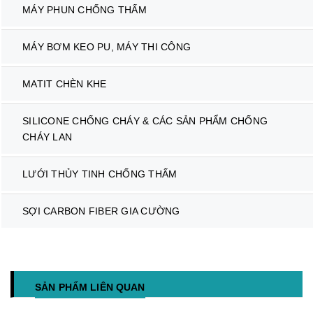
MÁY PHUN CHỐNG THẤM
MÁY BƠM KEO PU, MÁY THI CÔNG
MATIT CHÈN KHE
SILICONE CHỐNG CHÁY & CÁC SẢN PHẨM CHỐNG
CHÁY LAN
LƯỚI THỦY TINH CHỐNG THẤM
SỢI CARBON FIBER GIA CƯỜNG
SẢN PHẨM LIÊN QUAN