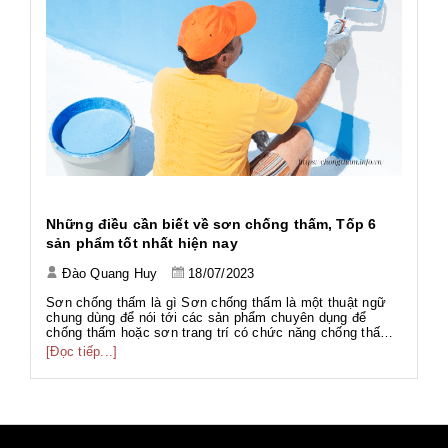
h
Những điều cần biết về sơn chống thấm, Tốp 6
Ứ
sản phẩm tốt nhất hiện nay
Đào Quang Huy
18/07/2023
Tả
Tả
Sơn chống thấm là gì Sơn chống thấm là một thuật ngữ
Wo
chung dùng để nói tới các sản phẩm chuyên dụng để
ng
chống thấm hoặc sơn trang trí có chức năng chống thấm.
[Đ
có
g
Với thành phần đa dạng như gốc PU, gốc Acrylic, gốc Xi
[Đọc tiếp...]
g
măng... phục vụ nhiều hạng mục công trình với nhiều mục
đích khác nhau. Sơn chố...