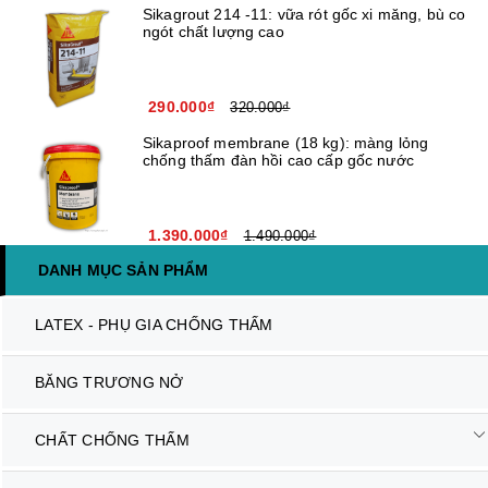
Sikagrout 214 -11: vữa rót gốc xi măng, bù co
ngót chất lượng cao
290.000₫
320.000₫
Sikaproof membrane (18 kg): màng lỏng
chống thấm đàn hồi cao cấp gốc nước
1.390.000₫
1.490.000₫
DANH MỤC SẢN PHẨM
LATEX - PHỤ GIA CHỐNG THẤM
BĂNG TRƯƠNG NỞ
CHẤT CHỐNG THẤM