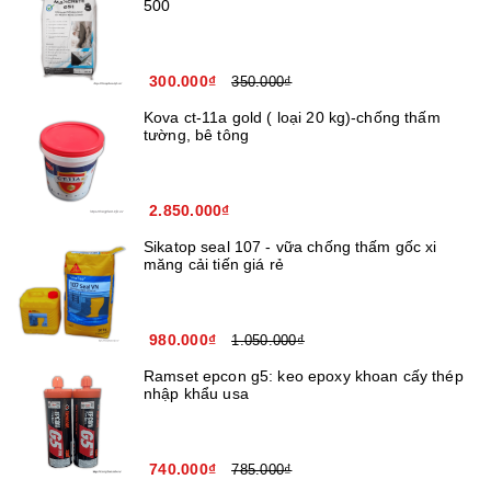
500
300.000₫
350.000₫
Kova ct-11a gold ( loại 20 kg)-chống thấm
tường, bê tông
2.850.000₫
Sikatop seal 107 - vữa chống thấm gốc xi
măng cải tiến giá rẻ
980.000₫
1.050.000₫
Ramset epcon g5: keo epoxy khoan cấy thép
nhập khẩu usa
740.000₫
785.000₫