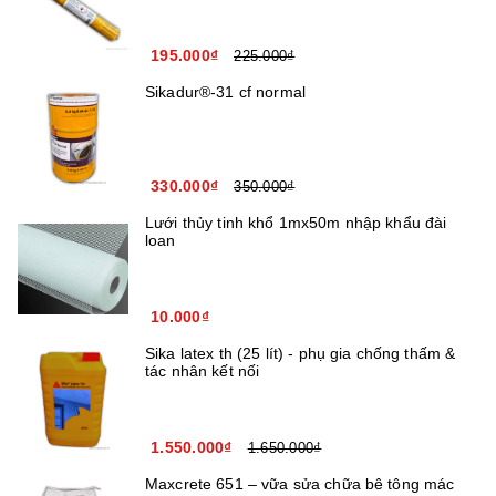
195.000₫
225.000₫
Sikadur®-31 cf normal
330.000₫
350.000₫
Lưới thủy tinh khổ 1mx50m nhập khẩu đài
loan
10.000₫
Sika latex th (25 lít) - phụ gia chống thấm &
tác nhân kết nối
1.550.000₫
1.650.000₫
Maxcrete 651 – vữa sửa chữa bê tông mác