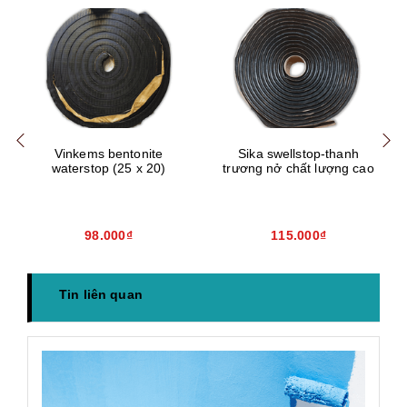
Mua hàng
Mua hàng
Mua
Vinkems bentonite
Sika swellstop-thanh
waterstop (25 x 20)
trương nở chất lượng cao
98.000₫
115.000₫
Tin liên quan