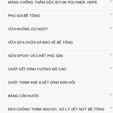
MÀNG CHỐNG THẤM GÔC BITUM POLYMER, HDPE
PHỤ GIA BÊ TÔNG
VỮA KHÔNG CO NGÓT
VỮA SỬA CHỮA VÀ BẢO VỆ BÊ TÔNG
SƠN EPOXY VÀ CHẤT PHỦ SÀN
CHẤT KẾT DÍNH CƯỜNG ĐỘ CAO
CHẤT TRÁM KHE & KẾT DÍNH ĐÀN HỒI
BĂNG CẢN NƯỚC
KEO CHỐNG THẤM NGƯỢC, XỬ LÝ VẾT NỨT BÊ TÔNG