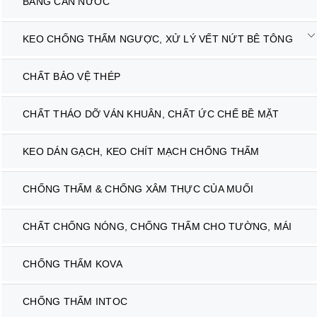
BĂNG CẢN NƯỚC
KEO CHỐNG THẤM NGƯỢC, XỬ LÝ VẾT NỨT BÊ TÔNG
CHẤT BẢO VỆ THÉP
CHẤT THÁO DỠ VÁN KHUÂN, CHẤT ỨC CHẾ BỀ MẶT
KEO DÁN GẠCH, KEO CHÍT MẠCH CHỐNG THẤM
CHỐNG THẤM & CHỐNG XÂM THỰC CỦA MUỐI
CHẤT CHỐNG NÓNG, CHỐNG THẤM CHO TƯỜNG, MÁI
CHỐNG THẤM KOVA
CHỐNG THẤM INTOC