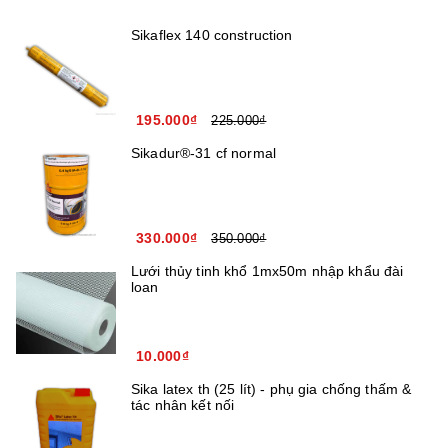
Sikaflex 140 construction
195.000₫
225.000₫
Sikadur®-31 cf normal
330.000₫
350.000₫
Lưới thủy tinh khổ 1mx50m nhập khẩu đài
loan
10.000₫
Sika latex th (25 lít) - phụ gia chống thấm &
tác nhân kết nối