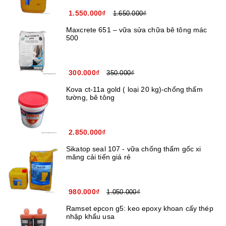
1.550.000₫
1.650.000₫
Maxcrete 651 – vữa sửa chữa bê tông mác
500
300.000₫
350.000₫
Kova ct-11a gold ( loại 20 kg)-chống thấm
tường, bê tông
2.850.000₫
Sikatop seal 107 - vữa chống thấm gốc xi
măng cải tiến giá rẻ
980.000₫
1.050.000₫
Ramset epcon g5: keo epoxy khoan cấy thép
nhập khẩu usa