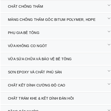
CHẤT CHỐNG THẤM
MÀNG CHỐNG THẤM GÔC BITUM POLYMER, HDPE
PHỤ GIA BÊ TÔNG
VỮA KHÔNG CO NGÓT
VỮA SỬA CHỮA VÀ BẢO VỆ BÊ TÔNG
SƠN EPOXY VÀ CHẤT PHỦ SÀN
CHẤT KẾT DÍNH CƯỜNG ĐỘ CAO
CHẤT TRÁM KHE & KẾT DÍNH ĐÀN HỒI