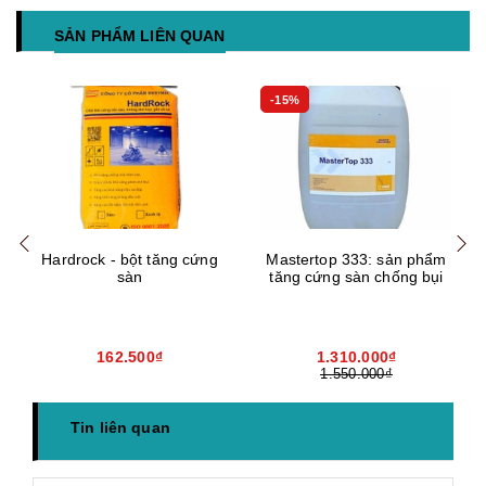
SẢN PHẨM LIÊN QUAN
-15%
Mua hàng
Mua hàng
Mua
Hardrock - bột tăng cứng
Mastertop 333: sản phẩm
sàn
tăng cứng sàn chống bụi
162.500₫
1.310.000₫
1.550.000₫
Tin liên quan