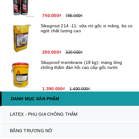
740.000₫
785.000₫
Sikagrout 214 -11: vữa rót gốc xi măng, bù co
ngót chất lượng cao
290.000₫
320.000₫
Sikaproof membrane (18 kg): màng lỏng
chống thấm đàn hồi cao cấp gốc nước
1.390.000₫
1.490.000₫
DANH MỤC SẢN PHẨM
LATEX - PHỤ GIA CHỐNG THẤM
BĂNG TRƯƠNG NỞ