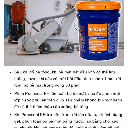
Sau khi đổ bê tông, khi bề mặt bắt đầu khô có thể lưu
thông, trước khi các vết nứt bắt đầu hình thành. Làm ướt
toàn bộ bề mặt trong vòng 30 phút
Phun Peneseal FH lên toàn bộ bề mặt, sau đó phun một
lớp nươc phủ lên trên giúp sản phẩm không bị khô nhanh
để có thể thẩm thấu sâu xuống bê tông
Khi Peneseal FH trở nên trơn ướt lần nữa tạo thành dạng
gel, phun toàn bộ bề mặt bằng nước, lăn bằng chổi cao
su cho tới khi khô hoàn toàn để loại bỏ chất kiềm bề mặt.