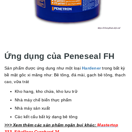
Ứng dụng của Peneseal FH
Sản phẩm được ứng dụng như một loại
Hardener
trong bất kỳ
bề mặt gôc xi măng như: Bê tông, đá mài, gạch bê tông, thạch
cao, vữa trát
Kho hang, kho chứa, kho lưu trữ
Nhà máy chế biến thực phẩm
Nhà máy sản xuất
Các kết cấu bất kỳ dạng bê tông
>>> Xem thêm các sản phẩm ngăn bụi khác:
Mastertop
333
,
Sikafloor Curehard 24