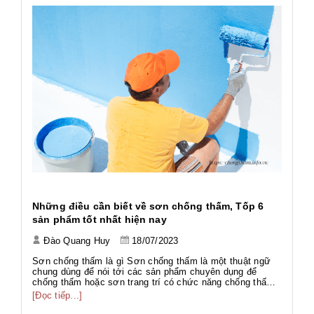
h
Những điều cần biết về sơn chống thấm, Tốp 6
Ứ
sản phẩm tốt nhất hiện nay
Đào Quang Huy
18/07/2023
Tả
Tả
Sơn chống thấm là gì Sơn chống thấm là một thuật ngữ
Wo
chung dùng để nói tới các sản phẩm chuyên dụng để
ng
chống thấm hoặc sơn trang trí có chức năng chống thấm.
[Đ
có
g
Với thành phần đa dạng như gốc PU, gốc Acrylic, gốc Xi
[Đọc tiếp...]
g
măng... phục vụ nhiều hạng mục công trình với nhiều mục
đích khác nhau. Sơn chố...