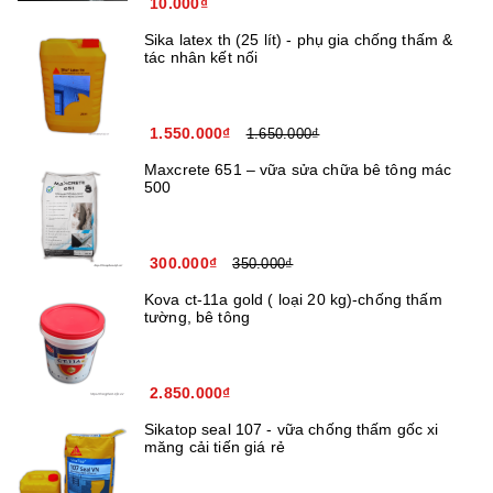
10.000₫
Sika latex th (25 lít) - phụ gia chống thấm &
tác nhân kết nối
1.550.000₫
1.650.000₫
Maxcrete 651 – vữa sửa chữa bê tông mác
500
300.000₫
350.000₫
Kova ct-11a gold ( loại 20 kg)-chống thấm
tường, bê tông
2.850.000₫
Sikatop seal 107 - vữa chống thấm gốc xi
măng cải tiến giá rẻ