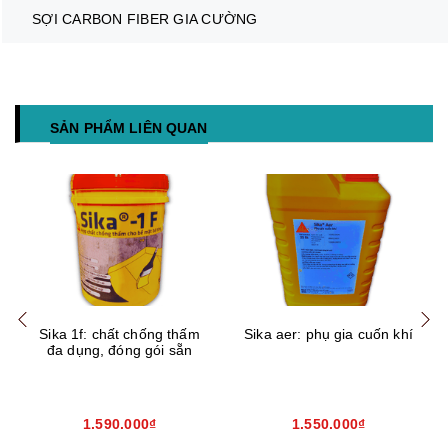
SỢI CARBON FIBER GIA CƯỜNG
SẢN PHẨM LIÊN QUAN
Mua hàng
Mua hàng
Mua
Sika 1f: chất chống thấm
Sika aer: phụ gia cuốn khí
đa dụng, đóng gói sẵn
1.590.000₫
1.550.000₫