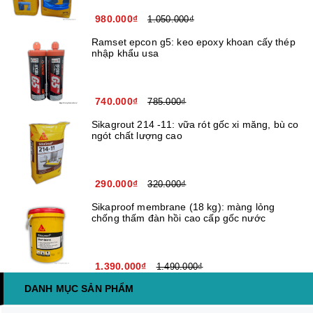
980.000₫
1.050.000₫
Ramset epcon g5: keo epoxy khoan cấy thép
nhập khẩu usa
740.000₫
785.000₫
Sikagrout 214 -11: vữa rót gốc xi măng, bù co
ngót chất lượng cao
290.000₫
320.000₫
Sikaproof membrane (18 kg): màng lỏng
chống thấm đàn hồi cao cấp gốc nước
1.390.000₫
1.490.000₫
DANH MỤC SẢN PHẨM