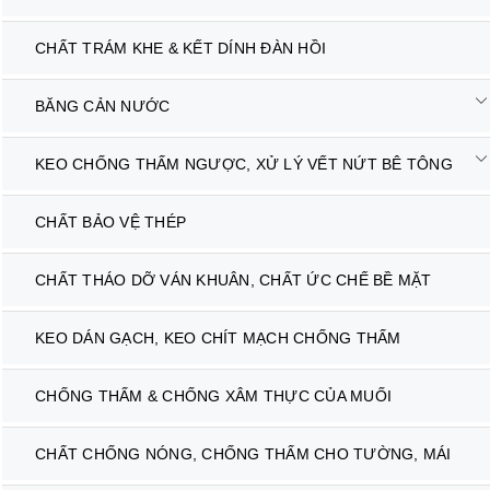
CHẤT TRÁM KHE & KẾT DÍNH ĐÀN HỒI
BĂNG CẢN NƯỚC
KEO CHỐNG THẤM NGƯỢC, XỬ LÝ VẾT NỨT BÊ TÔNG
CHẤT BẢO VỆ THÉP
CHẤT THÁO DỠ VÁN KHUÂN, CHẤT ỨC CHẾ BỀ MẶT
KEO DÁN GẠCH, KEO CHÍT MẠCH CHỐNG THẤM
CHỐNG THẤM & CHỐNG XÂM THỰC CỦA MUỐI
CHẤT CHỐNG NÓNG, CHỐNG THẤM CHO TƯỜNG, MÁI