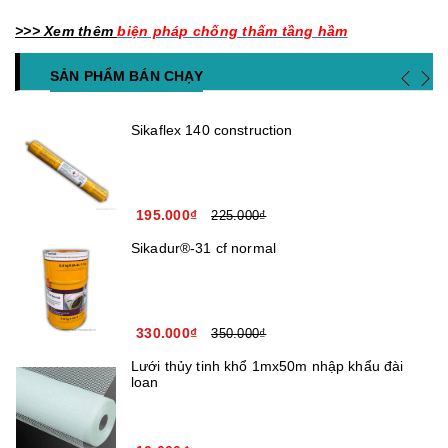
>>> Xem thêm
biện pháp chống thấm tầng hầm
SẢN PHẨM BÁN CHẠY
Sikaflex 140 construction
195.000₫
225.000₫
Sikadur®-31 cf normal
330.000₫
350.000₫
Lưới thủy tinh khổ 1mx50m nhập khẩu đài
loan