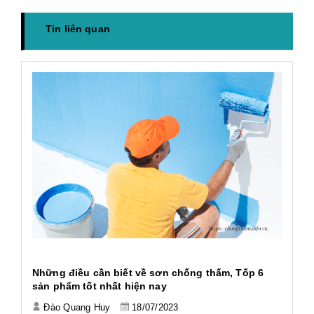
Tin liên quan
h
Những điều cần biết về sơn chống thấm, Tốp 6
Ứ
sản phẩm tốt nhất hiện nay
Đào Quang Huy
18/07/2023