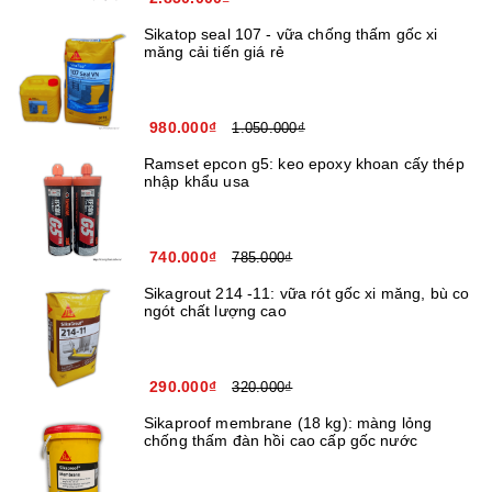
Sikatop seal 107 - vữa chống thấm gốc xi
măng cải tiến giá rẻ
980.000₫
1.050.000₫
Ramset epcon g5: keo epoxy khoan cấy thép
nhập khẩu usa
740.000₫
785.000₫
Sikagrout 214 -11: vữa rót gốc xi măng, bù co
ngót chất lượng cao
290.000₫
320.000₫
Sikaproof membrane (18 kg): màng lỏng
chống thấm đàn hồi cao cấp gốc nước