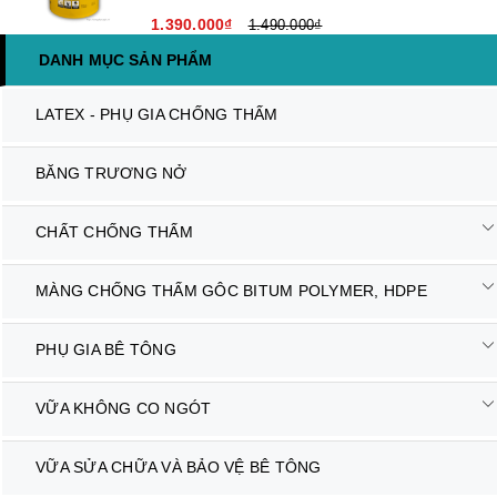
1.390.000₫
1.490.000₫
DANH MỤC SẢN PHẨM
LATEX - PHỤ GIA CHỐNG THẤM
BĂNG TRƯƠNG NỞ
CHẤT CHỐNG THẤM
MÀNG CHỐNG THẤM GÔC BITUM POLYMER, HDPE
PHỤ GIA BÊ TÔNG
VỮA KHÔNG CO NGÓT
VỮA SỬA CHỮA VÀ BẢO VỆ BÊ TÔNG