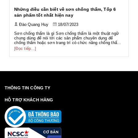
h
Những điều cần biết về sơn chống thấm, Tốp 6
Ứ
sản phẩm tốt nhất hiện nay
Đào Quang Huy
18/07/2023
Tả
Tả
Sơn chống thấm là gì Sơn chống thấm là một thuật ngữ
Wo
chung dùng để nói tới các sản phẩm chuyên dụng để
ng
chống thấm hoặc sơn trang trí có chức năng chống thấm.
[Đ
có
g
Với thành phần đa dạng như gốc PU, gốc Acrylic, gốc Xi
[Đọc tiếp...]
g
măng... phục vụ nhiều hạng mục công trình với nhiều mục
đích khác nhau. Sơn chố...
THÔNG TIN CÔNG TY
HỖ TRỢ KHÁCH HÀNG