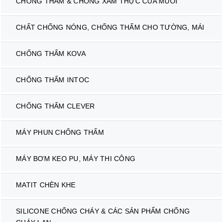
CHỐNG THẤM & CHỐNG XÂM THỰC CỦA MUỐI
CHẤT CHỐNG NÓNG, CHỐNG THẤM CHO TƯỜNG, MÁI
CHỐNG THẤM KOVA
CHỐNG THẤM INTOC
CHỐNG THẤM CLEVER
MÁY PHUN CHỐNG THẤM
MÁY BƠM KEO PU, MÁY THI CÔNG
MATIT CHÈN KHE
SILICONE CHỐNG CHÁY & CÁC SẢN PHẨM CHỐNG