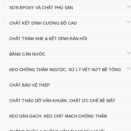
SƠN EPOXY VÀ CHẤT PHỦ SÀN
CHẤT KẾT DÍNH CƯỜNG ĐỘ CAO
CHẤT TRÁM KHE & KẾT DÍNH ĐÀN HỒI
BĂNG CẢN NƯỚC
KEO CHỐNG THẤM NGƯỢC, XỬ LÝ VẾT NỨT BÊ TÔNG
CHẤT BẢO VỆ THÉP
CHẤT THÁO DỠ VÁN KHUÂN, CHẤT ỨC CHẾ BỀ MẶT
KEO DÁN GẠCH, KEO CHÍT MẠCH CHỐNG THẤM