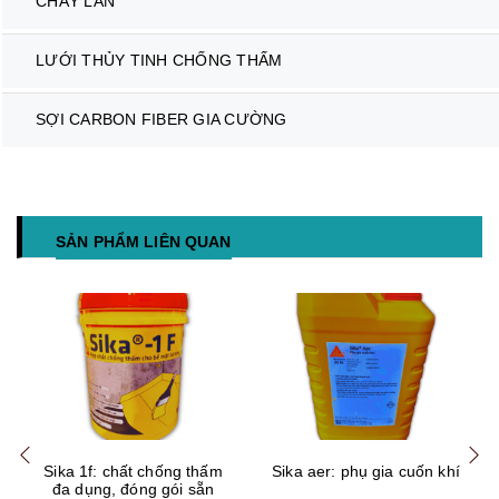
CHÁY LAN
LƯỚI THỦY TINH CHỐNG THẤM
SỢI CARBON FIBER GIA CƯỜNG
SẢN PHẨM LIÊN QUAN
Mua hàng
Mua hàng
Mua
Sika 1f: chất chống thấm
Sika aer: phụ gia cuốn khí
đa dụng, đóng gói sẵn