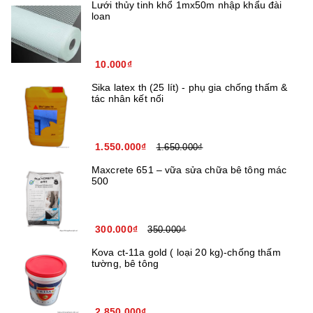
Lưới thủy tinh khổ 1mx50m nhập khẩu đài
loan
10.000₫
Sika latex th (25 lít) - phụ gia chống thấm &
tác nhân kết nối
1.550.000₫
1.650.000₫
Maxcrete 651 – vữa sửa chữa bê tông mác
500
300.000₫
350.000₫
Kova ct-11a gold ( loại 20 kg)-chống thấm
tường, bê tông
2.850.000₫