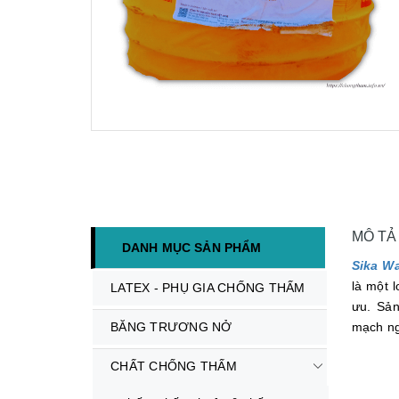
MÔ TẢ
DANH MỤC SẢN PHẨM
Sika Wa
là một 
LATEX - PHỤ GIA CHỐNG THẤM
ưu. Sản
BĂNG TRƯƠNG NỞ
mạch ng
CHẤT CHỐNG THẤM