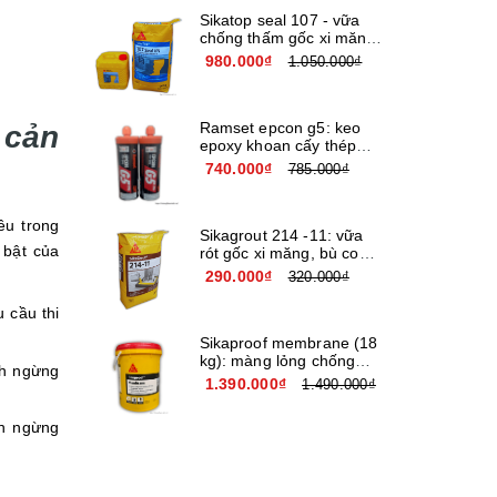
Sikatop seal 107 - vữa
chống thấm gốc xi măng
cải tiến giá rẻ
980.000₫
1.050.000₫
Ramset epcon g5: keo
cản
epoxy khoan cấy thép
nhập khẩu usa
740.000₫
785.000₫
u trong
Sikagrout 214 -11: vữa
 bật của
rót gốc xi măng, bù co
ngót chất lượng cao
290.000₫
320.000₫
 cầu thi
Sikaproof membrane (18
kg): màng lỏng chống
h ngừng
thấm đàn hồi cao cấp
1.390.000₫
1.490.000₫
gốc nước
h ngừng