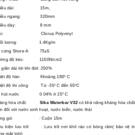
hiều dài: 15m,
hiều ngang: 320mm
hiều dày: 8 mm
ốc: Clorua Polyvinyl
hối lượng: 1.4Kg/m
ộ cứng Shore A: 75±5
ường độ kéo: 1150N/cm2
 giãn dài tới khi đứt: 250%
hiệt độ hàn Khoảng 180
C
0
iệt độ thi công Từ -35
C đến 55
C
0
0
ộ hút nước 0.04% ở 25
C
0
háng hóa chất:
Sika Waterbar V32
có khả năng kháng hóa chất
ễn đối với nước sinh hoạt, nước biển, nước thải
óng gói : Cuộn 15m
ều kiện lưu trữ : Lưu trữ nơi khô ráo có bóng râm( bảo vệ t
ng mặt trời)