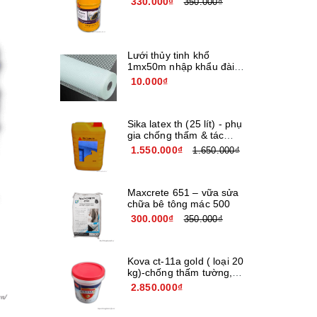
330.000₫
350.000₫
Lưới thủy tinh khổ
1mx50m nhập khẩu đài
loan
10.000₫
Sika latex th (25 lít) - phụ
gia chống thấm & tác
nhân kết nối
1.550.000₫
1.650.000₫
Maxcrete 651 – vữa sửa
chữa bê tông mác 500
300.000₫
350.000₫
Kova ct-11a gold ( loại 20
kg)-chống thấm tường,
bê tông
2.850.000₫