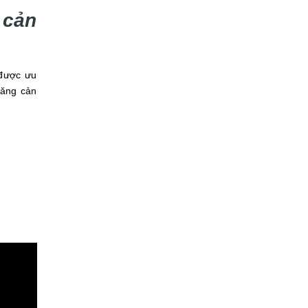
ản
được ưu
băng cản