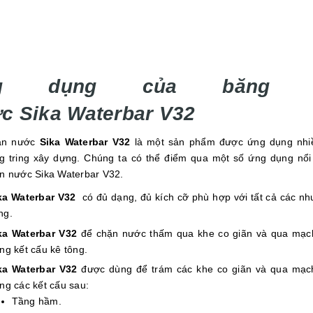
g dụng của băng 
c Sika Waterbar V32
ản nước
Sika Waterbar V32
là một sản phẩm được ứng dụng nhiề
g tring xây dựng. Chúng ta có thể điểm qua một số ứng dụng nổi
n nước Sika Waterbar V32.
ka Waterbar V32
có đủ dạng, đủ kích cỡ phù hợp với tất cả các nhu
ng.
ka Waterbar V32
để chặn nước thấm qua khe co giãn và qua mạc
ong kết cấu kê tông.
ka Waterbar V32
được dùng để trám các khe co giãn và qua mạc
ong các kết cấu sau:
Tầng hầm.