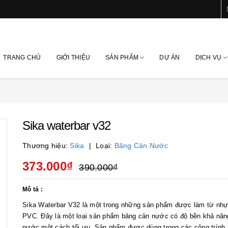
TRANG CHỦ
GIỚI THIỆU
SẢN PHẨM
DỰ ÁN
DỊCH VỤ
Sika waterbar v32
Thương hiệu:
Sika
Loại:
Băng Cản Nước
373.000₫
390.000₫
Mô tả :
Sika Waterbar V32 là một trong những sản phẩm được làm từ nh
PVC. Đây là một loại sản phẩm băng cản nước có độ bền khả năn
nước một cách tối ưu. Sản phẩm được dùng trong các công trình