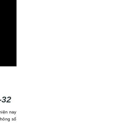
-32
hiện nay
thông số