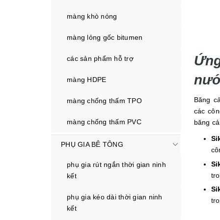
màng khò nóng
màng lỏng gốc bitumen
Ứn
các sản phẩm hỗ trợ
nướ
màng HDPE
Băng c
màng chống thấm TPO
các côn
màng chống thấm PVC
băng cả
Si
PHỤ GIA BÊ TÔNG
cô
Si
phụ gia rút ngắn thời gian ninh
tr
kết
Si
phụ gia kéo dài thời gian ninh
tr
kết