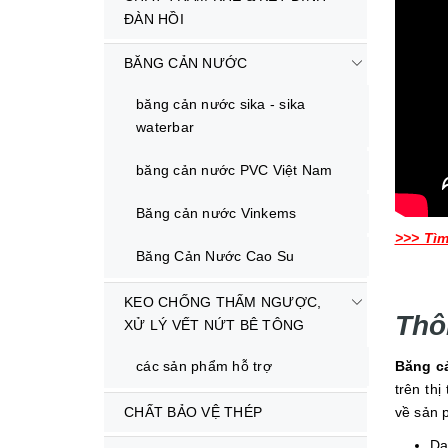
ĐÀN HỒI
BĂNG CẢN NƯỚC
băng cản nước sika - sika
waterbar
băng cản nước PVC Việt Nam
Băng cản nước Vinkems
>>> Tìm
Băng Cản Nước Cao Su
KEO CHỐNG THẤM NGƯỢC,
Thô
XỬ LÝ VẾT NỨT BÊ TÔNG
các sản phẩm hỗ trợ
Băng c
trên th
CHẤT BẢO VỆ THÉP
về sản 
D