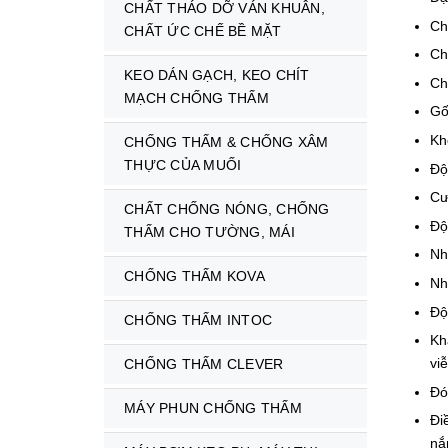
CHẤT THÁO DỠ VÁN KHUÂN,
C
CHẤT ỨC CHẾ BỀ MẶT
C
KEO DÁN GẠCH, KEO CHÍT
C
MẠCH CHỐNG THẤM
G
K
CHỐNG THẤM & CHỐNG XÂM
THỰC CỦA MUỐI
Đ
C
CHẤT CHỐNG NÓNG, CHỐNG
Độ
THẤM CHO TƯỜNG, MÁI
N
CHỐNG THẤM KOVA
Nh
Đ
CHỐNG THẤM INTOC
K
vi
CHỐNG THẤM CLEVER
Đ
MÁY PHUN CHỐNG THẤM
Đi
nắ