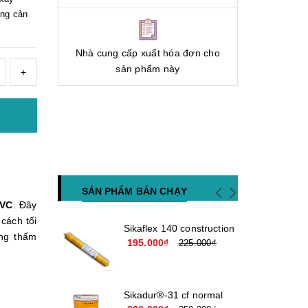
ăng cản
Nhà cung cấp xuất hóa đơn cho
sản phẩm này
+
SẢN PHẨM BÁN CHẠY
VC
. Đây
cách tối
Sikaflex 140 construction
ng thấm
195.000₫
225.000₫
Sikadur®-31 cf normal