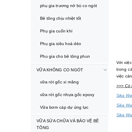
phụ gia trương nở bù co ngót
Bê tông chịu nhiệt tốt
Phụ gia cuốn khí
Phụ gia siêu hoá dẻo
Phu gia cho bê tông phun
Với việ
trong c
VỮA KHÔNG CO NGÓT
việc cả
vữa rót gốc xi măng
>>> Có 
vữa rót gốc nhựa gốc epoxy
Sika Wa
Sika Wa
Vữa bơm cáp dự ứng lực
Sika Wa
VỮA SỬA CHỮA VÀ BẢO VỆ BÊ
TÔNG