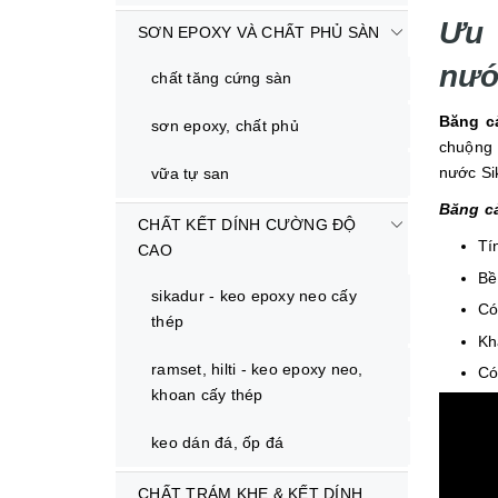
Ư
SƠN EPOXY VÀ CHẤT PHỦ SÀN
nướ
chất tăng cứng sàn
Băng c
sơn epoxy, chất phủ
chuộng 
nước Si
vữa tự san
Băng c
CHẤT KẾT DÍNH CƯỜNG ĐỘ
Tí
CAO
Bề
sikadur - keo epoxy neo cấy
Có
thép
Kh
ramset, hilti - keo epoxy neo,
Có
khoan cấy thép
keo dán đá, ốp đá
CHẤT TRÁM KHE & KẾT DÍNH