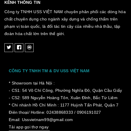
KÊNH THÔNG TIN
Công ty TNHH USS VIỆT NAM chuyên phân phối các dòng hóa
chất chuyên dụng cho ngành xây dựng và chống thấm trên
phạm vị toàn quốc, là đối tác tin cậy của nhiều nhà thầu, tập
đoàn hóa chất lớn trên thế giới.
CÔNG TY TNHH TM & DV USS VIỆT NAM
* Showroom tại Hà Nội :
- CS1: 54 Võ Chí Công, Phường Nghĩa Đô, Quận Cầu Giấy
- CS2: 589 Nguyễn Hoàng Tôn, Xuân Đỉnh, Bắc Từ Liêm
* Chi nhánh Hồ Chí Minh :
1177 Huỳnh Tấn Phát, Quận 7
Điên thoại/ Hotline: 02438868333 / 0906191027
Email: Ussvietnam99@gmail.com
Tải app gọi thợ ngay