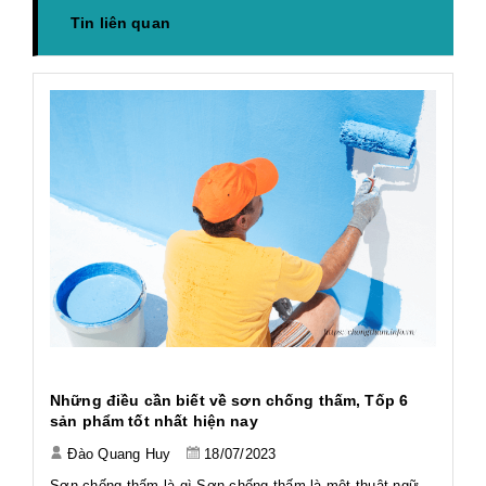
Tin liên quan
h
Những điều cần biết về sơn chống thấm, Tốp 6
Ứ
sản phẩm tốt nhất hiện nay
Đào Quang Huy
18/07/2023
Tả
Tả
Sơn chống thấm là gì Sơn chống thấm là một thuật ngữ