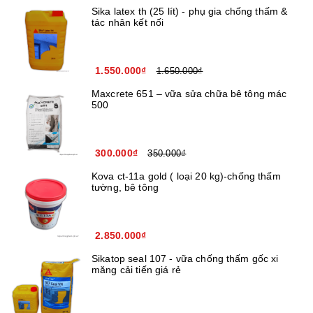
Sika latex th (25 lít) - phụ gia chống thấm &
tác nhân kết nối
1.550.000₫
1.650.000₫
Maxcrete 651 – vữa sửa chữa bê tông mác
500
300.000₫
350.000₫
Kova ct-11a gold ( loại 20 kg)-chống thấm
tường, bê tông
2.850.000₫
Sikatop seal 107 - vữa chống thấm gốc xi
măng cải tiến giá rẻ