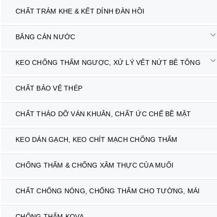
CHẤT TRÁM KHE & KẾT DÍNH ĐÀN HỒI
BĂNG CẢN NƯỚC
KEO CHỐNG THẤM NGƯỢC, XỬ LÝ VẾT NỨT BÊ TÔNG
CHẤT BẢO VỆ THÉP
CHẤT THÁO DỠ VÁN KHUÂN, CHẤT ỨC CHẾ BỀ MẶT
KEO DÁN GẠCH, KEO CHÍT MẠCH CHỐNG THẤM
CHỐNG THẤM & CHỐNG XÂM THỰC CỦA MUỐI
CHẤT CHỐNG NÓNG, CHỐNG THẤM CHO TƯỜNG, MÁI
CHỐNG THẤM KOVA