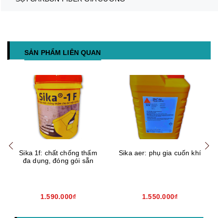
SẢN PHẨM LIÊN QUAN
Mua hàng
Mua hàng
Mua
Sika 1f: chất chống thấm
Sika aer: phụ gia cuốn khí
đa dụng, đóng gói sẵn
1.590.000₫
1.550.000₫