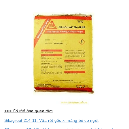
>>> Có thể bạn quan tâm
Sikagrout 214-11: Vữa rót gốc xi măng bù co ngót