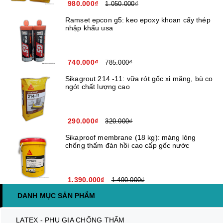
980.000₫
1.050.000₫
Ramset epcon g5: keo epoxy khoan cấy thép
nhập khẩu usa
740.000₫
785.000₫
Sikagrout 214 -11: vữa rót gốc xi măng, bù co
ngót chất lượng cao
290.000₫
320.000₫
Sikaproof membrane (18 kg): màng lỏng
chống thấm đàn hồi cao cấp gốc nước
1.390.000₫
1.490.000₫
DANH MỤC SẢN PHẨM
LATEX - PHỤ GIA CHỐNG THẤM