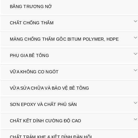
BĂNG TRƯƠNG NỞ
CHẤT CHỐNG THẤM
MÀNG CHỐNG THẤM GÔC BITUM POLYMER, HDPE
PHỤ GIA BÊ TÔNG
VỮA KHÔNG CO NGÓT
VỮA SỬA CHỮA VÀ BẢO VỆ BÊ TÔNG
SƠN EPOXY VÀ CHẤT PHỦ SÀN
CHẤT KẾT DÍNH CƯỜNG ĐỘ CAO
CHẤT TRÁM KHE & KẾT DÍNH ĐÀN HỒI