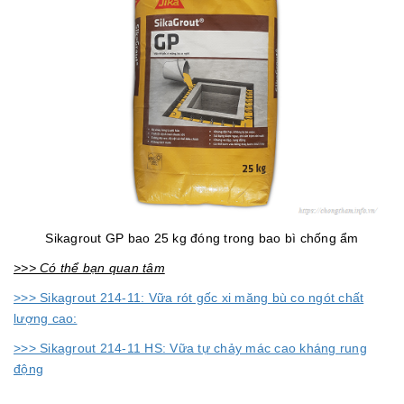
Sikagrout GP bao 25 kg đóng trong bao bì chống ẩm
>>> Có thể bạn quan tâm
>>> Sikagrout 214-11: Vữa rót gốc xi măng bù co ngót chất
lượng cao:
>>> Sikagrout 214-11 HS: Vữa tự chảy mác cao kháng rung
động