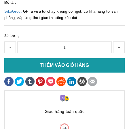
Mô tả :
SikaGrout
GP là vữa tự chảy không co ngót, có khả năng tự san
phẳng, đáp ứng thời gian thi công kéo dài.
Số lượng
-
+
THÊM VÀO GIỎ HÀNG
Giao hàng toàn quốc