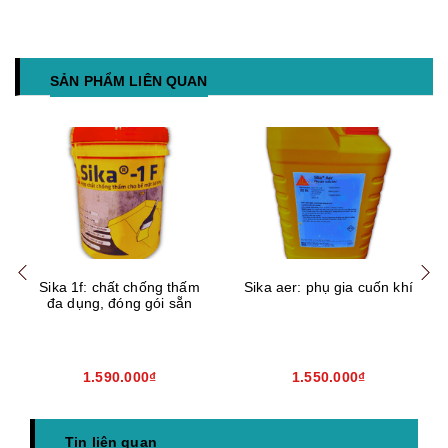
SẢN PHẨM LIÊN QUAN
Mua hàng
Mua hàng
Mua
Sika 1f: chất chống thấm
Sika aer: phụ gia cuốn khí
đa dụng, đóng gói sẵn
1.590.000₫
1.550.000₫
Tin liên quan