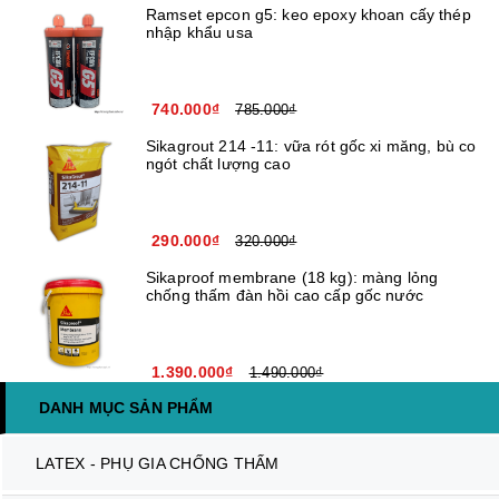
Ramset epcon g5: keo epoxy khoan cấy thép
nhập khẩu usa
740.000₫
785.000₫
Sikagrout 214 -11: vữa rót gốc xi măng, bù co
ngót chất lượng cao
290.000₫
320.000₫
Sikaproof membrane (18 kg): màng lỏng
chống thấm đàn hồi cao cấp gốc nước
1.390.000₫
1.490.000₫
DANH MỤC SẢN PHẨM
LATEX - PHỤ GIA CHỐNG THẤM