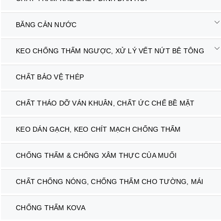
BĂNG CẢN NƯỚC
KEO CHỐNG THẤM NGƯỢC, XỬ LÝ VẾT NỨT BÊ TÔNG
CHẤT BẢO VỆ THÉP
CHẤT THÁO DỠ VÁN KHUÂN, CHẤT ỨC CHẾ BỀ MẶT
KEO DÁN GẠCH, KEO CHÍT MẠCH CHỐNG THẤM
CHỐNG THẤM & CHỐNG XÂM THỰC CỦA MUỐI
CHẤT CHỐNG NÓNG, CHỐNG THẤM CHO TƯỜNG, MÁI
CHỐNG THẤM KOVA