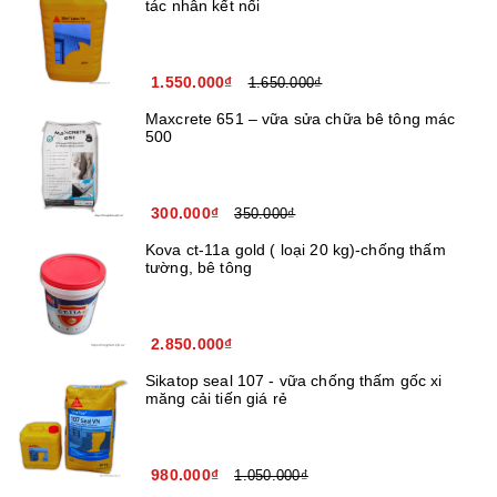
tác nhân kết nối
1.550.000₫
1.650.000₫
Maxcrete 651 – vữa sửa chữa bê tông mác
500
300.000₫
350.000₫
Kova ct-11a gold ( loại 20 kg)-chống thấm
tường, bê tông
2.850.000₫
Sikatop seal 107 - vữa chống thấm gốc xi
măng cải tiến giá rẻ
980.000₫
1.050.000₫