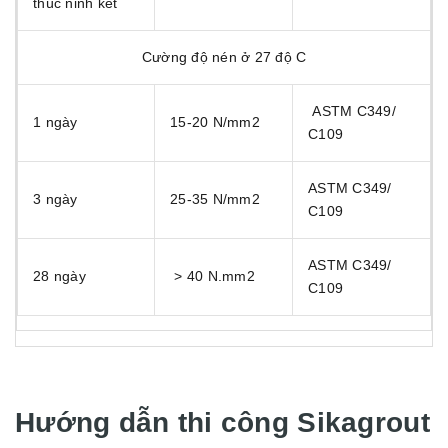
thúc ninh kết
Cường độ nén ở 27 độ C
ASTM C349/
1 ngày
15-20 N/mm2
C109
ASTM C349/
3 ngày
25-35 N/mm2
C109
ASTM C349/
28 ngày
> 40 N.mm2
C109
Hướng dẫn thi công Sikagrout