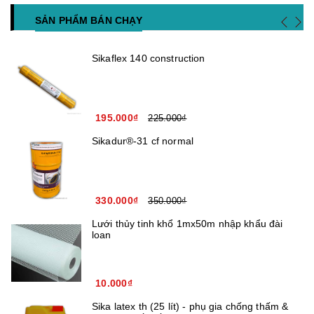
SẢN PHẨM BÁN CHẠY
Sikaflex 140 construction
195.000₫
225.000₫
Sikadur®-31 cf normal
330.000₫
350.000₫
Lưới thủy tinh khổ 1mx50m nhập khẩu đài
loan
10.000₫
Sika latex th (25 lít) - phụ gia chống thấm &