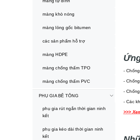
màng tự dính
màng khò nóng
màng lỏng gốc bitumen
các sản phẩm hỗ trợ
màng HDPE
Ứng
màng chống thấm TPO
- Chống
- Chống
màng chống thấm PVC
- Chống
PHỤ GIA BÊ TÔNG
- Các k
phụ gia rút ngắn thời gian ninh
>>> Xe
kết
phụ gia kéo dài thời gian ninh
kết
Nhữ