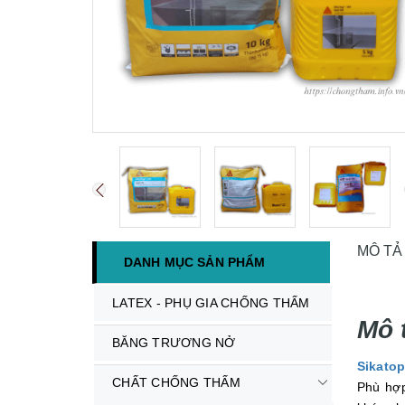
MÔ TẢ
DANH MỤC SẢN PHẨM
LATEX - PHỤ GIA CHỐNG THẤM
Mô 
BĂNG TRƯƠNG NỞ
Sikatop
CHẤT CHỐNG THẤM
Phù hợp