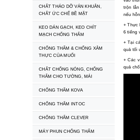
vào thù
CHẤT THÁO DỠ VÁN KHUÂN,
trộn lẫ
CHẤT ỨC CHẾ BỀ MẶT
nếu hỗn
+ Thực 
KEO DÁN GẠCH, KEO CHÍT
6 tiếng 
MẠCH CHỐNG THẤM
+ Tại c
CHỐNG THẤM & CHỐNG XÂM
quả tối
THỰC CỦA MUỐI
+ Các v
quả chố
CHẤT CHỐNG NÓNG, CHỐNG
THẤM CHO TƯỜNG, MÁI
CHỐNG THẤM KOVA
CHỐNG THẤM INTOC
CHỐNG THẤM CLEVER
MÁY PHUN CHỐNG THẤM