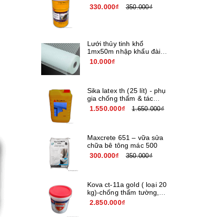
330.000₫
350.000₫
Lưới thủy tinh khổ
1mx50m nhập khẩu đài
loan
10.000₫
Sika latex th (25 lít) - phụ
gia chống thấm & tác
nhân kết nối
1.550.000₫
1.650.000₫
Maxcrete 651 – vữa sửa
chữa bê tông mác 500
300.000₫
350.000₫
Kova ct-11a gold ( loại 20
kg)-chống thấm tường,
bê tông
2.850.000₫