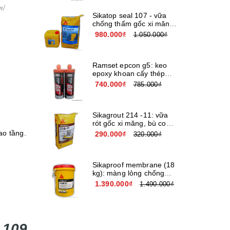
Sikatop seal 107 - vữa
chống thấm gốc xi măng
cải tiến giá rẻ
980.000₫
1.050.000₫
Ramset epcon g5: keo
epoxy khoan cấy thép
nhập khẩu usa
740.000₫
785.000₫
Sikagrout 214 -11: vữa
rót gốc xi măng, bù co
ngót chất lượng cao
ao tầng.
290.000₫
320.000₫
Sikaproof membrane (18
kg): màng lỏng chống
thấm đàn hồi cao cấp
1.390.000₫
1.490.000₫
gốc nước
 109