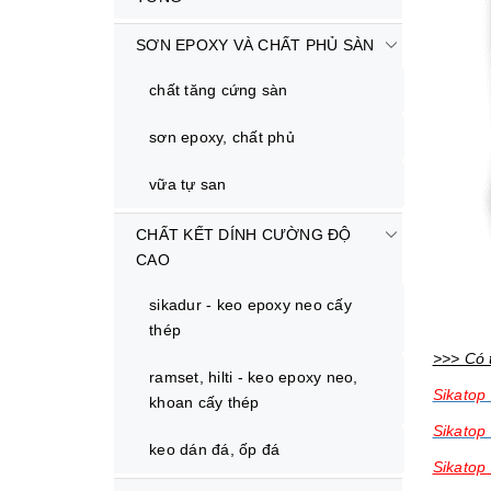
SƠN EPOXY VÀ CHẤT PHỦ SÀN
chất tăng cứng sàn
sơn epoxy, chất phủ
vữa tự san
CHẤT KẾT DÍNH CƯỜNG ĐỘ
CAO
sikadur - keo epoxy neo cấy
thép
>>> Có 
ramset, hilti - keo epoxy neo,
Sikatop
khoan cấy thép
Sikatop
keo dán đá, ốp đá
Sikatop