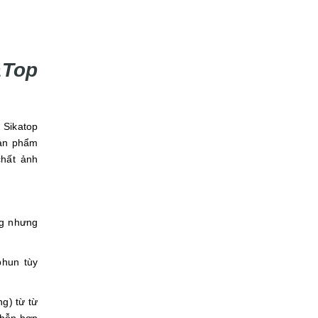
aTop
 Sikatop
sản phẩm
chất ảnh
ng nhưng
phun tùy
ng) từ từ