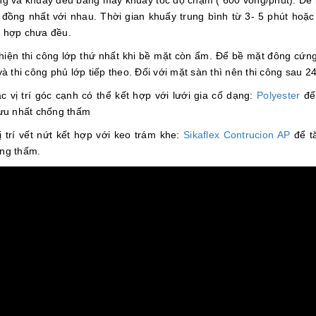
ng và khuấy đều bằng máy khuấy tốc độ chậm ( 600 vòng/phút). Để
n đồng nhất với nhau. Thời gian khuấy trung bình từ 3- 5 phút hoặc
 hợp chưa đều.
hiện thi công lớp thứ nhất khi bề mặt còn ẩm. Để bề mặt đông cứng
và thi công phủ lớp tiếp theo. Đối với mặt sàn thì nên thi công sau 24
ác vị trí góc cạnh có thể kết hợp với lưới gia cố dạng:
Polyester
để
 ưu nhất chống thấm
ị trí vết nứt kết hợp với keo trám khe:
Sikaflex Contrucion AP
để t
ng thấm.