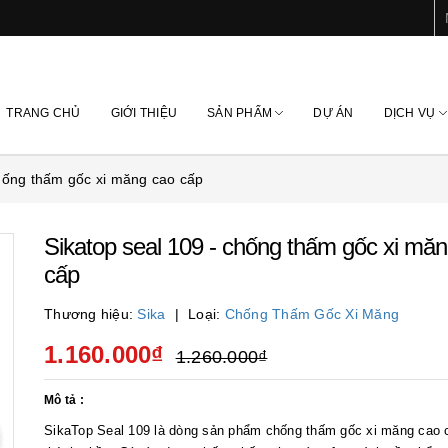
TRANG CHỦ
GIỚI THIỆU
SẢN PHẨM
DỰ ÁN
DỊCH VỤ
hống thấm gốc xi măng cao cấp
Sikatop seal 109 - chống thấm gốc xi mă
cấp
Thương hiệu:
Sika
Loại:
Chống Thấm Gốc Xi Măng
1.160.000₫
1.260.000₫
Mô tả :
SikaTop Seal 109 là dòng sản phẩm chống thấm gốc xi măng cao 