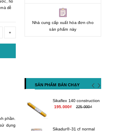
ước, hồ
, mà dễ
Nhà cung cấp xuất hóa đơn cho
sản phẩm này
+
SẢN PHẨM BÁN CHẠY
Sikaflex 140 construction
195.000₫
225.000₫
ành phần.
 sử dụng
Sikadur®-31 cf normal