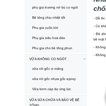
chố
phụ gia trương nở bù co ngót
Bê tông chịu nhiệt tốt
- Dễ th
- Có kh
Phụ gia cuốn khí
- Độ dí
Phụ gia siêu hoá dẻo
bề mặt h
- Không
Phu gia cho bê tông phun
- Không
VỮA KHÔNG CO NGÓT
vữa rót gốc xi măng
vữa rót gốc nhựa gốc epoxy
Vữa bơm cáp dự ứng lực
VỮA SỬA CHỮA VÀ BẢO VỆ BÊ
TÔNG