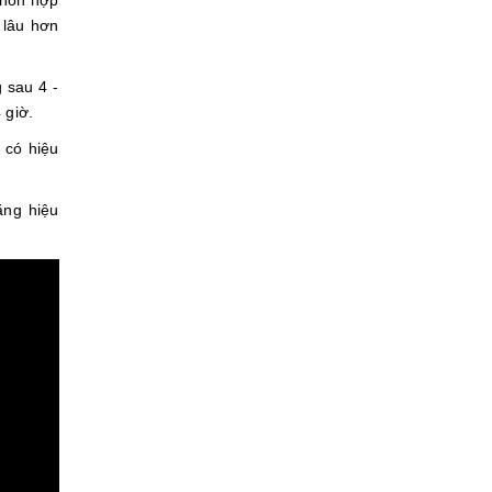
 hỗn hợp
 lâu hơn
 sau 4 -
 giờ.
 có hiệu
ăng hiệu