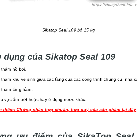
Sikatop Seal 109 bộ 15 kg
 dụng của Sikatop Seal 109
 thấm hồ bơi,
 thấm khu vệ sinh giữa các tầng của các công trình chung cư, nhà c
 thấm tầng hầm.
hu vực ẩm ướt hoặc hay ứ đọng nước khác.
m thêm: Chứng nhận hợp chuẩn, hơp quy của sản phẩm tại đây
ng ưu điểm của SikaTop Seal