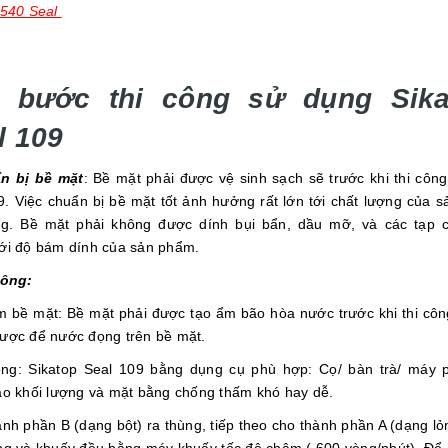
 540 Seal
 bước thi công sử dụng Sik
l 109
n bị bề mặt
: Bề mặt phải được vệ sinh sạch sẽ trước khi thi công
9. Việc chuẩn bị bề mặt tốt ảnh hưởng rất lớn tới chất lượng của 
g. Bề mặt phải không được dính bụi bẩn, dầu mỡ, và các tạp 
ới độ bám dính của sản phẩm.
công:
m bề mặt: Bề mặt phải được tạo ẩm bão hòa nước trước khi thi cô
ược để nước đọng trên bề mặt.
ông: Sikatop Seal 109 bằng dụng cụ phù hợp: Cọ/ bàn trà/ máy 
ào khối lượng và mặt bằng chống thấm khó hay dễ.
nh phần B (dạng bột) ra thùng, tiếp theo cho thành phần A (dạng lỏ