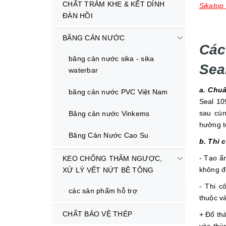
CHẤT TRÁM KHE & KẾT DÍNH
Sikatop
ĐÀN HỒI
BĂNG CẢN NƯỚC
Các
băng cản nước sika - sika
Sea
waterbar
a. Chuẩ
băng cản nước PVC Việt Nam
Seal 10
sau cùn
Băng cản nước Vinkems
hưởng t
Băng Cản Nước Cao Su
b. Thi 
- Tạo ẩ
KEO CHỐNG THẤM NGƯỢC,
không đ
XỬ LÝ VẾT NỨT BÊ TÔNG
- Thi c
các sản phẩm hỗ trợ
thuộc v
CHẤT BẢO VỆ THÉP
+ Đổ thà