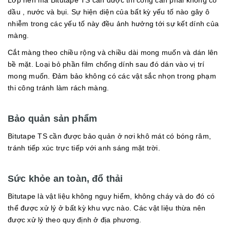
Lớp nền mà Bitutape TS cần được thi công cần phải không có
dầu , nước và bụi. Sự hiện diện của bất kỳ yếu tố nào gây ô
nhiễm trong các yếu tố này đều ảnh hưởng tới sự kết dính của
màng.
Cắt màng theo chiều rộng và chiều dài mong muốn và dán lên
bề mặt. Loại bỏ phần film chống dính sau đó dán vào vị trí
mong muốn. Đảm bảo không có các vật sắc nhọn trong phạm
thi công tránh làm rách màng.
Bảo quản sản phẩm
Bitutape TS cần được bảo quản ở nơi khô mát có bóng râm,
tránh tiếp xúc trực tiếp với anh sáng mặt trời.
Sức khỏe an toàn, đổ thải
Bitutape là vật liệu không nguy hiểm, không cháy và do đó có
thể được xử lý ở bất kỳ khu vực nào. Các vật liệu thừa nên
được xử lý theo quy định ở địa phương.