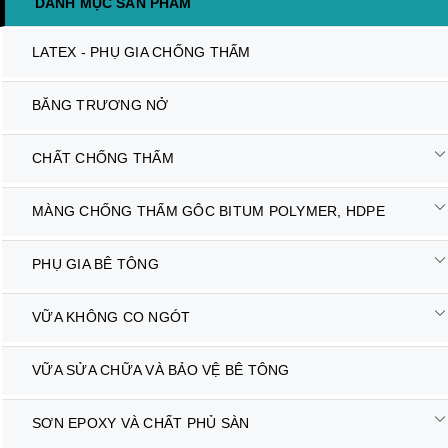
DANH MỤC SẢN PHẨM
LATEX - PHỤ GIA CHỐNG THẤM
BĂNG TRƯƠNG NỞ
CHẤT CHỐNG THẤM
MÀNG CHỐNG THẤM GÔC BITUM POLYMER, HDPE
PHỤ GIA BÊ TÔNG
VỮA KHÔNG CO NGÓT
VỮA SỬA CHỮA VÀ BẢO VỆ BÊ TÔNG
SƠN EPOXY VÀ CHẤT PHỦ SÀN