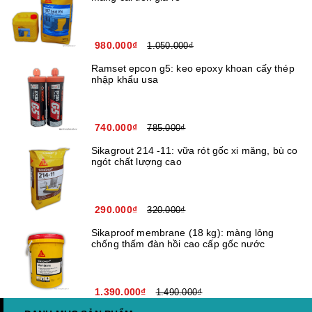
980.000₫
1.050.000₫
Ramset epcon g5: keo epoxy khoan cấy thép
nhập khẩu usa
740.000₫
785.000₫
Sikagrout 214 -11: vữa rót gốc xi măng, bù co
ngót chất lượng cao
290.000₫
320.000₫
Sikaproof membrane (18 kg): màng lỏng
chống thấm đàn hồi cao cấp gốc nước
1.390.000₫
1.490.000₫