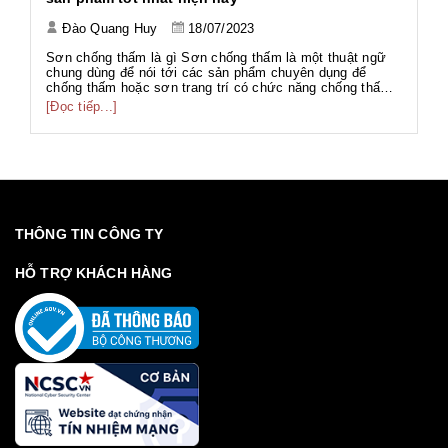
Đào Quang Huy
18/07/2023
Tả
Tả
Sơn chống thấm là gì Sơn chống thấm là một thuật ngữ
Wo
chung dùng để nói tới các sản phẩm chuyên dụng để
ng
chống thấm hoặc sơn trang trí có chức năng chống thấm.
[Đ
có
g
Với thành phần đa dạng như gốc PU, gốc Acrylic, gốc Xi
[Đọc tiếp...]
g
măng... phục vụ nhiều hạng mục công trình với nhiều mục
đích khác nhau. Sơn chố...
THÔNG TIN CÔNG TY
HỖ TRỢ KHÁCH HÀNG