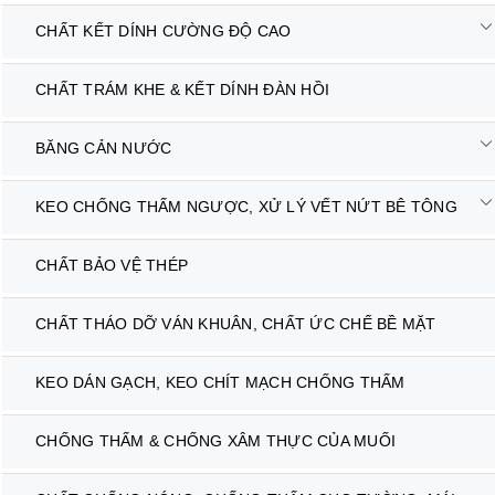
CHẤT KẾT DÍNH CƯỜNG ĐỘ CAO
CHẤT TRÁM KHE & KẾT DÍNH ĐÀN HỒI
BĂNG CẢN NƯỚC
KEO CHỐNG THẤM NGƯỢC, XỬ LÝ VẾT NỨT BÊ TÔNG
CHẤT BẢO VỆ THÉP
CHẤT THÁO DỠ VÁN KHUÂN, CHẤT ỨC CHẾ BỀ MẶT
KEO DÁN GẠCH, KEO CHÍT MẠCH CHỐNG THẤM
CHỐNG THẤM & CHỐNG XÂM THỰC CỦA MUỐI