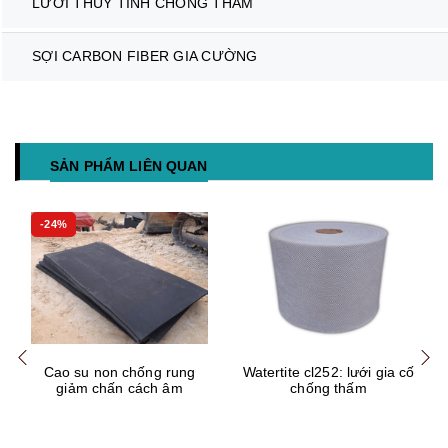
LƯỚI THỦY TINH CHỐNG THẤM
SỢI CARBON FIBER GIA CƯỜNG
SẢN PHẨM LIÊN QUAN
-24%
Mua hàng
Mua hàng
Mua
Cao su non chống rung
Watertite cl252: lưới gia cố
giảm chấn cách âm
chống thấm