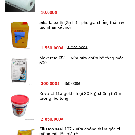
10.000₫
Sika latex th (25 lít) - phụ gia chống thấm &
tác nhân kết nối
1.550.000₫
1.650.000₫
Maxcrete 651 – vữa sửa chữa bê tông mác
500
300.000₫
350.000₫
Kova ct-11a gold ( loại 20 kg)-chống thấm
tường, bê tông
2.850.000₫
Sikatop seal 107 - vữa chống thấm gốc xi
măng cải tiến giá rẻ