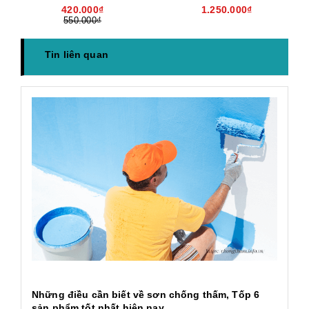
420.000₫
1.250.000₫
550.000₫
Tin liên quan
h
Những điều cần biết về sơn chống thấm, Tốp 6
Ứ
sản phẩm tốt nhất hiện nay