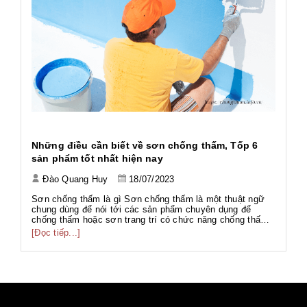
h
Những điều cần biết về sơn chống thấm, Tốp 6
Ứ
sản phẩm tốt nhất hiện nay
Đào Quang Huy
18/07/2023
Tả
Tả
Sơn chống thấm là gì Sơn chống thấm là một thuật ngữ
Wo
chung dùng để nói tới các sản phẩm chuyên dụng để
ng
chống thấm hoặc sơn trang trí có chức năng chống thấm.
[Đ
có
g
Với thành phần đa dạng như gốc PU, gốc Acrylic, gốc Xi
[Đọc tiếp...]
g
măng... phục vụ nhiều hạng mục công trình với nhiều mục
đích khác nhau. Sơn chố...