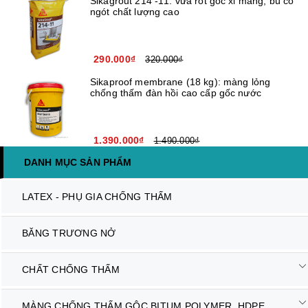
Sikagrout 214 -11: vữa rót gốc xi măng, bù co
ngót chất lượng cao
290.000₫
320.000₫
Sikaproof membrane (18 kg): màng lỏng
chống thấm đàn hồi cao cấp gốc nước
1.390.000₫
1.490.000₫
DANH MỤC SẢN PHẨM
LATEX - PHỤ GIA CHỐNG THẤM
BĂNG TRƯƠNG NỞ
CHẤT CHỐNG THẤM
MÀNG CHỐNG THẤM GÔC BITUM POLYMER, HDPE