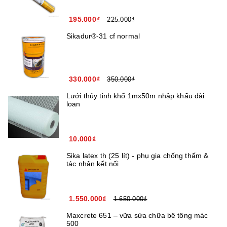
195.000₫
225.000₫
Sikadur®-31 cf normal
330.000₫
350.000₫
Lưới thủy tinh khổ 1mx50m nhập khẩu đài
loan
10.000₫
Sika latex th (25 lít) - phụ gia chống thấm &
tác nhân kết nối
1.550.000₫
1.650.000₫
Maxcrete 651 – vữa sửa chữa bê tông mác
500