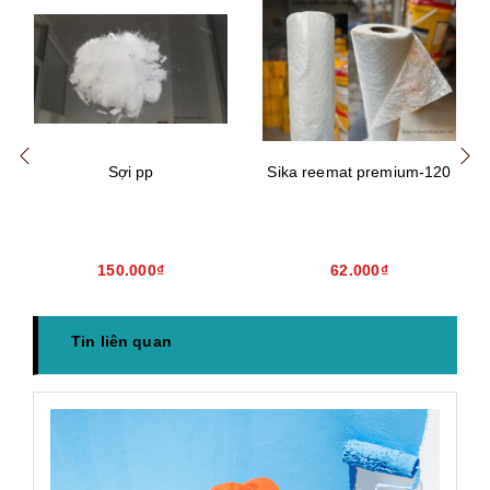
Mua hàng
Mua hàng
Mua
Sợi pp
Sika reemat premium-120
150.000₫
62.000₫
Tin liên quan