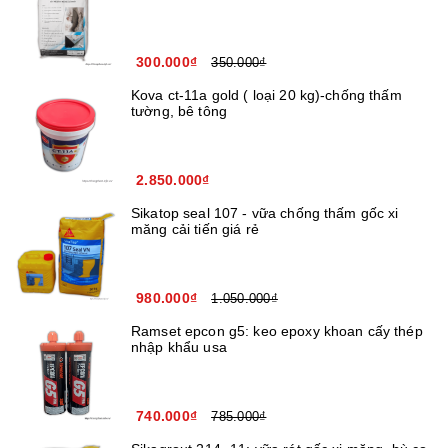
300.000₫
350.000₫
Kova ct-11a gold ( loại 20 kg)-chống thấm
tường, bê tông
2.850.000₫
Sikatop seal 107 - vữa chống thấm gốc xi
măng cải tiến giá rẻ
980.000₫
1.050.000₫
Ramset epcon g5: keo epoxy khoan cấy thép
nhập khẩu usa
740.000₫
785.000₫