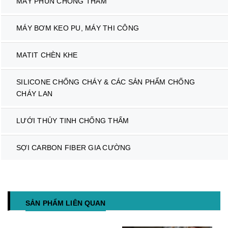
MÁY PHUN CHỐNG THẤM
MÁY BƠM KEO PU, MÁY THI CÔNG
MATIT CHÈN KHE
SILICONE CHỐNG CHÁY & CÁC SẢN PHẨM CHỐNG
CHÁY LAN
LƯỚI THỦY TINH CHỐNG THẤM
SỢI CARBON FIBER GIA CƯỜNG
SẢN PHẨM LIÊN QUAN