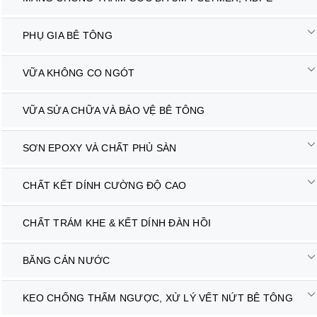
PHỤ GIA BÊ TÔNG
VỮA KHÔNG CO NGÓT
VỮA SỬA CHỮA VÀ BẢO VỆ BÊ TÔNG
SƠN EPOXY VÀ CHẤT PHỦ SÀN
CHẤT KẾT DÍNH CƯỜNG ĐỘ CAO
CHẤT TRÁM KHE & KẾT DÍNH ĐÀN HỒI
BĂNG CẢN NƯỚC
KEO CHỐNG THẤM NGƯỢC, XỬ LÝ VẾT NỨT BÊ TÔNG