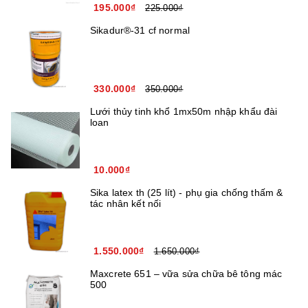
195.000₫
225.000₫
Sikadur®-31 cf normal
330.000₫
350.000₫
Lưới thủy tinh khổ 1mx50m nhập khẩu đài
loan
10.000₫
Sika latex th (25 lít) - phụ gia chống thấm &
tác nhân kết nối
1.550.000₫
1.650.000₫
Maxcrete 651 – vữa sửa chữa bê tông mác
500