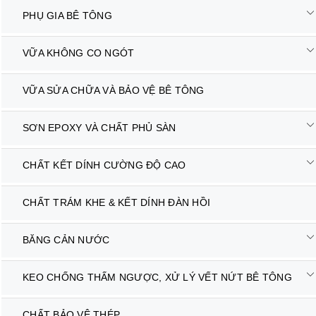
PHỤ GIA BÊ TÔNG
VỮA KHÔNG CO NGÓT
VỮA SỬA CHỮA VÀ BẢO VỆ BÊ TÔNG
SƠN EPOXY VÀ CHẤT PHỦ SÀN
CHẤT KẾT DÍNH CƯỜNG ĐỘ CAO
CHẤT TRÁM KHE & KẾT DÍNH ĐÀN HỒI
BĂNG CẢN NƯỚC
KEO CHỐNG THẤM NGƯỢC, XỬ LÝ VẾT NỨT BÊ TÔNG
CHẤT BẢO VỆ THÉP