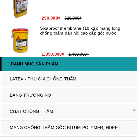
290.000₫
320.000₫
Sikaproof membrane (18 kg): màng lỏng
chống thấm đàn hồi cao cấp gốc nước
1.390.000₫
1.490.000₫
DANH MỤC SẢN PHẨM
LATEX - PHỤ GIA CHỐNG THẤM
BĂNG TRƯƠNG NỞ
CHẤT CHỐNG THẤM
MÀNG CHỐNG THẤM GÔC BITUM POLYMER, HDPE