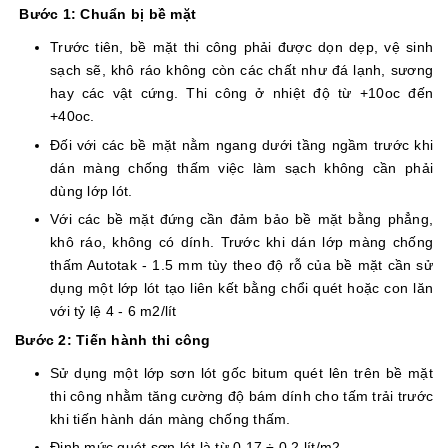
Bước 1: Chuẩn bị bề mặt
Trước tiên, bề mặt thi công phải được dọn dẹp, vệ sinh
sạch sẽ, khô ráo không còn các chất như đá lạnh, sương
hay các vật cứng. Thi công ở nhiệt độ từ +10oc đến
+40oc.
Đối với các bề mặt nằm ngang dưới tầng ngầm trước khi
dán màng chống thấm việc làm sạch không cần phải
dùng lớp lót.
Với các bề mặt đứng cần đảm bảo bề mặt bằng phẳng,
khô ráo, không có dính. Trước khi dán lớp màng chống
thấm Autotak - 1.5 mm tùy theo độ rỗ của bề mặt cần sử
dụng một lớp lót tạo liên kết bằng chổi quét hoặc con lăn
với tỷ lệ 4 - 6 m2/lít
Bước 2: Tiến hành thi công
Sử dụng một lớp sơn lót gốc bitum quét lên trên bề mặt
thi công nhằm tăng cường độ bám dính cho tấm trải trước
khi tiến hành dán màng chống thấm.
Định mức quét sơn lót là từ 0,17 ÷ 0,2 lít/m2.