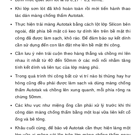
Khi lớp sơn lót đã khô hoàn toàn rồi mới tiến hành thao
tác dán màng chống thấm Autotak.
Thực hiện trải màng Autotak bằng cách lột lớp Silicon bên
ngoài, đặt phía bề mặt có keo tự dính lên trên bề mặt thi
công đã được làm sạch, khô ráo. Để đảm bảo sự kết dính
cần sử dụng đến con lăn đặt nhẹ lên bề mặt thi công.
Cần lưu ý nên trải cuộn theo hàng thẳng và chồng mí lên
nhau ít nhất từ 40 đến 50mm ở các mối nối nhằm tăng
tính kết dính và liên tục của lớp màng phủ.
Trong quá trình thi công bất cứ vị trí nào bị thủng hay hư
hỏng cũng đều phải được làm sạch và dùng màng chống
thấm Autotak vá chồng lên xung quanh, mỗi phía rộng ra
chừng 50mm.
Các khu vực như miệng ống cần phải xử lý trước khi thi
công dán màng chống thấm bằng một loại vữa liên kết cổ
ống và bê tông.
Khâu cuối cùng, để bảo vệ Autotak cần thực hiện láng một
lớp vữa xi măng cát lên trên lớp màng chống thấm ngay