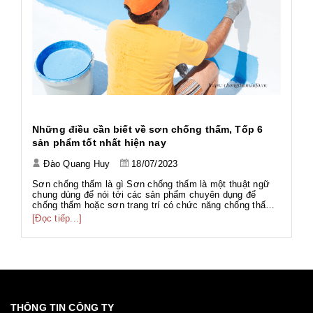
h
Những điều cần biết về sơn chống thấm, Tốp 6
Ứ
sản phẩm tốt nhất hiện nay
Đào Quang Huy
18/07/2023
Tả
Tả
Sơn chống thấm là gì Sơn chống thấm là một thuật ngữ
Wo
chung dùng để nói tới các sản phẩm chuyên dụng để
ng
chống thấm hoặc sơn trang trí có chức năng chống thấm.
[Đ
có
g
Với thành phần đa dạng như gốc PU, gốc Acrylic, gốc Xi
[Đọc tiếp...]
g
măng... phục vụ nhiều hạng mục công trình với nhiều mục
đích khác nhau. Sơn chố...
THÔNG TIN CÔNG TY