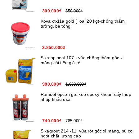
300.000₫
350.000₫
Kova ct-11a gold ( loại 20 kg)-chống thấm
tường, bê tông
2.850.000₫
Sikatop seal 107 - vữa chống thấm gốc xi
măng cải tiến giá rẻ
980.000₫
1.050.000₫
Ramset epcon g5: keo epoxy khoan cấy thép
nhập khẩu usa
740.000₫
785.000₫
Sikagrout 214 -11: vữa rót gốc xi măng, bù co
ngót chất lượng cao