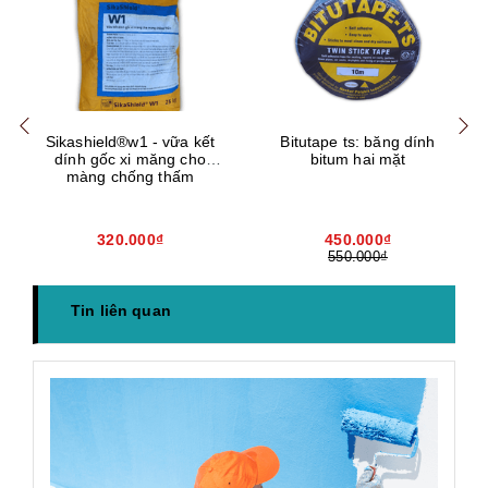
Mua hàng
Mua hàng
Mua
Sikashield®w1 - vữa kết
Bitutape ts: băng dính
dính gốc xi măng cho
bitum hai mặt
màng chống thấm
320.000₫
450.000₫
550.000₫
Tin liên quan