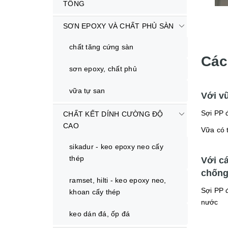
TÔNG
SƠN EPOXY VÀ CHẤT PHỦ SÀN
chất tăng cứng sàn
Các
sơn epoxy, chất phủ
vữa tự san
Với vữ
Sợi PP đ
CHẤT KẾT DÍNH CƯỜNG ĐỘ
CAO
Vữa có 
sikadur - keo epoxy neo cấy
thép
Với c
chống
ramset, hilti - keo epoxy neo,
Sợi PP 
khoan cấy thép
nước
keo dán đá, ốp đá