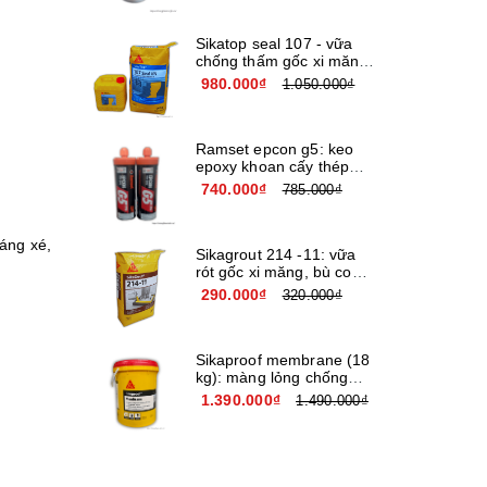
Sikatop seal 107 - vữa
chống thấm gốc xi măng
cải tiến giá rẻ
980.000₫
1.050.000₫
Ramset epcon g5: keo
epoxy khoan cấy thép
nhập khẩu usa
740.000₫
785.000₫
háng xé,
Sikagrout 214 -11: vữa
rót gốc xi măng, bù co
ngót chất lượng cao
290.000₫
320.000₫
Sikaproof membrane (18
kg): màng lỏng chống
thấm đàn hồi cao cấp
1.390.000₫
1.490.000₫
gốc nước