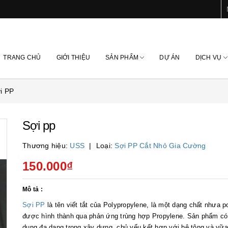
TRANG CHỦ
GIỚI THIỆU
SẢN PHẨM
DỰ ÁN
DỊCH VỤ
i PP
Sợi pp
Thương hiệu:
USS
Loại:
Sợi PP Cắt Nhỏ Gia Cường
150.000₫
Mô tả :
Sợi PP
là tên viết tắt của Polypropylene, là một dạng chất nhưa p
được hình thành qua phản ứng trùng hợp Propylene. Sản phẩm c
dụng đa dạng trong xây dựng, chủ yếu kết hợp với bê tông và vữa 