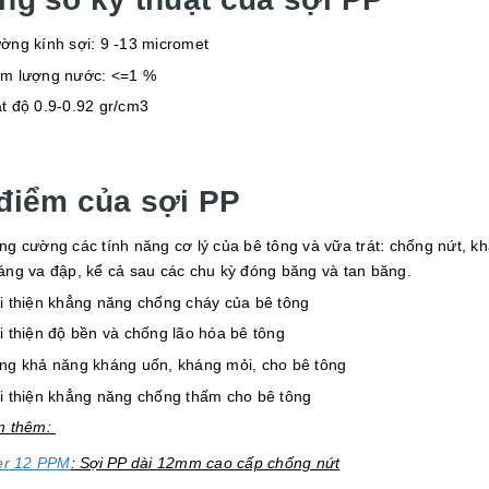
ờng kính sợi: 9 -13 micromet
m lượng nước: <=1 %
t độ 0.9-0.92 gr/cm3
điểm của sợi PP
ng cường các tính năng cơ lý của bê tông và vữa trát: chống nứt, k
áng va đập, kể cả sau các chu kỳ đóng băng và tan băng.
i thiện khẳng năng chống cháy của bê tông
i thiện độ bền và chống lão hóa bê tông
ng khả năng kháng uốn, kháng mỏi, cho bê tông
i thiện khẳng năng chống thấm cho bê tông
m thêm:
er 12 PPM
: Sợi PP dài 12mm cao cấp chống nứt