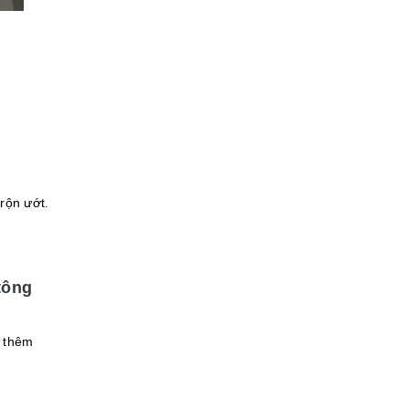
rộn ướt.
tông
i thêm