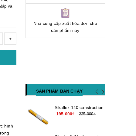
 đập và
Nhà cung cấp xuất hóa đơn cho
sản phẩm này
+
SẢN PHẨM BÁN CHẠY
Sikaflex 140 construction
195.000₫
225.000₫
ợc hình
trong