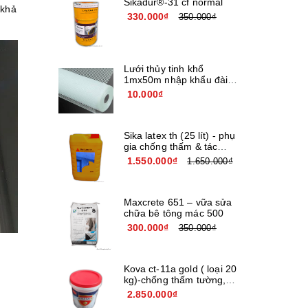
Sikadur®-31 cf normal
 khả
330.000₫
350.000₫
Lưới thủy tinh khổ
1mx50m nhập khẩu đài
loan
10.000₫
Sika latex th (25 lít) - phụ
gia chống thấm & tác
nhân kết nối
1.550.000₫
1.650.000₫
Maxcrete 651 – vữa sửa
chữa bê tông mác 500
300.000₫
350.000₫
Kova ct-11a gold ( loại 20
kg)-chống thấm tường,
bê tông
2.850.000₫