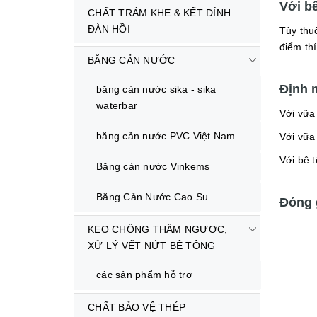
Với b
CHẤT TRÁM KHE & KẾT DÍNH
ĐÀN HỒI
Tùy thu
điểm th
BĂNG CẢN NƯỚC
Định 
băng cản nước sika - sika
waterbar
Với vữa 
băng cản nước PVC Việt Nam
Với vữa 
Với bê t
Băng cản nước Vinkems
Băng Cản Nước Cao Su
Đóng 
KEO CHỐNG THẤM NGƯỢC,
XỬ LÝ VẾT NỨT BÊ TÔNG
các sản phẩm hỗ trợ
CHẤT BẢO VỆ THÉP