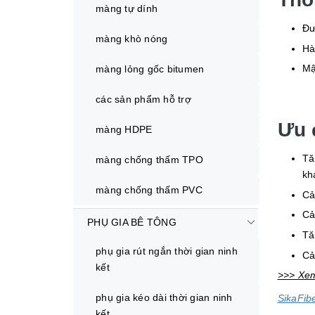
màng tự dính
Đư
màng khò nóng
Hà
Mậ
màng lỏng gốc bitumen
các sản phẩm hỗ trợ
Ưu 
màng HDPE
Tă
màng chống thấm TPO
kh
màng chống thấm PVC
Cả
Cả
PHỤ GIA BÊ TÔNG
Tă
phụ gia rút ngắn thời gian ninh
Cả
kết
>>> Xe
phụ gia kéo dài thời gian ninh
SikaFib
kết