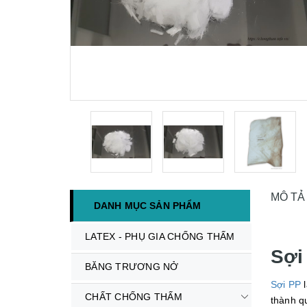
MÔ TẢ
DANH MỤC SẢN PHẨM
LATEX - PHỤ GIA CHỐNG THẤM
Sợi 
BĂNG TRƯƠNG NỞ
Sợi PP
l
CHẤT CHỐNG THẤM
thành q