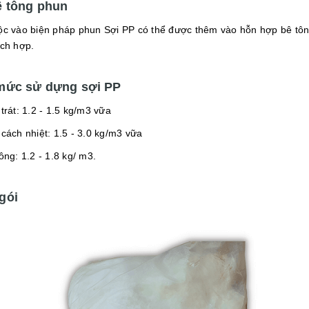
ê tông phun
ộc vào biện pháp phun Sợi PP có thể được thêm vào hỗn hợp bê tôn
ích hợp.
mức sử dựng sợi PP
trát: 1.2 - 1.5 kg/m3 vữa
cách nhiệt: 1.5 - 3.0 kg/m3 vữa
ông: 1.2 - 1.8 kg/ m3.
gói