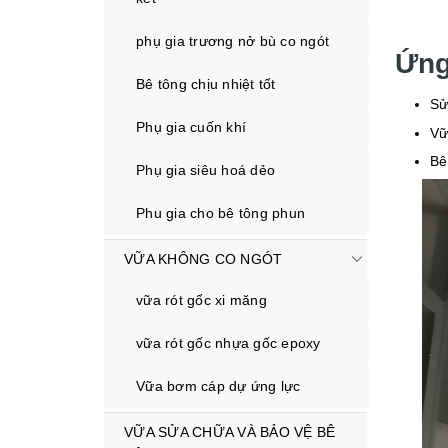
phụ gia trương nở bù co ngót
Ứng
Bê tông chịu nhiệt tốt
Sử
Phụ gia cuốn khí
Vữ
Bê
Phụ gia siêu hoá dẻo
Phu gia cho bê tông phun
VỮA KHÔNG CO NGÓT
vữa rót gốc xi măng
vữa rót gốc nhựa gốc epoxy
Vữa bơm cáp dự ứng lực
VỮA SỬA CHỮA VÀ BẢO VỆ BÊ