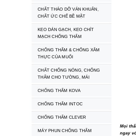
CHẤT THÁO DỠ VÁN KHUÂN,
CHẤT ỨC CHẾ BỀ MẶT
KEO DÁN GẠCH, KEO CHÍT
MẠCH CHỐNG THẤM
CHỐNG THẤM & CHỐNG XÂM
THỰC CỦA MUỐI
CHẤT CHỐNG NÓNG, CHỐNG
THẤM CHO TƯỜNG, MÁI
CHỐNG THẤM KOVA
CHỐNG THẤM INTOC
CHỐNG THẤM CLEVER
Mọi thắ
MÁY PHUN CHỐNG THẤM
ngay vớ