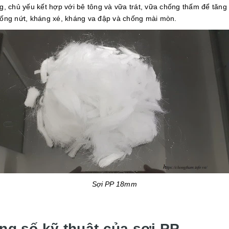
g, chủ yếu kết hợp với bê tông và vữa trát, vữa chống thấm để tăng
ống nứt, kháng xé, kháng va đập và chống mài mòn.
Sợi PP 18mm
ng số kỹ thuật của sợi PP