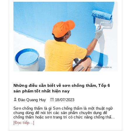
h
Những điều cần biết về sơn chống thấm, Tốp 6
Ứ
sản phẩm tốt nhất hiện nay
Đào Quang Huy
18/07/2023
Tả
Tả
Sơn chống thấm là gì Sơn chống thấm là một thuật ngữ
Wo
chung dùng để nói tới các sản phẩm chuyên dụng để
ng
chống thấm hoặc sơn trang trí có chức năng chống thấm.
[Đ
có
g
Với thành phần đa dạng như gốc PU, gốc Acrylic, gốc Xi
[Đọc tiếp...]
g
măng... phục vụ nhiều hạng mục công trình với nhiều mục
đích khác nhau. Sơn chố...