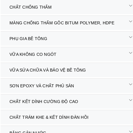
CHẤT CHỐNG THẤM
MÀNG CHỐNG THẤM GÔC BITUM POLYMER, HDPE
PHỤ GIA BÊ TÔNG
VỮA KHÔNG CO NGÓT
VỮA SỬA CHỮA VÀ BẢO VỆ BÊ TÔNG
SƠN EPOXY VÀ CHẤT PHỦ SÀN
CHẤT KẾT DÍNH CƯỜNG ĐỘ CAO
CHẤT TRÁM KHE & KẾT DÍNH ĐÀN HỒI
BĂNG CẢN NƯỚC