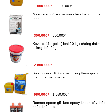
1.550.000₫
1.650.000₫
Maxcrete 651 – vữa sửa chữa bê tông mác
500
300.000₫
350.000₫
Kova ct-11a gold ( loại 20 kg)-chống thấm
tường, bê tông
2.850.000₫
Sikatop seal 107 - vữa chống thấm gốc xi
măng cải tiến giá rẻ
980.000₫
1.050.000₫
Ramset epcon g5: keo epoxy khoan cấy thép
nhập khẩu usa