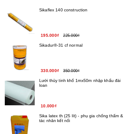
Sikaflex 140 construction
195.000₫
225.000₫
Sikadur®-31 cf normal
330.000₫
350.000₫
Lưới thủy tinh khổ 1mx50m nhập khẩu đài
loan
10.000₫
Sika latex th (25 lít) - phụ gia chống thấm &
tác nhân kết nối