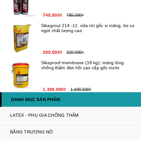
740.000₫
785.000₫
Sikagrout 214 -11: vữa rót gốc xi măng, bù co
ngót chất lượng cao
290.000₫
320.000₫
Sikaproof membrane (18 kg): màng lỏng
chống thấm đàn hồi cao cấp gốc nước
1.390.000₫
1.490.000₫
DANH MỤC SẢN PHẨM
LATEX - PHỤ GIA CHỐNG THẤM
BĂNG TRƯƠNG NỞ