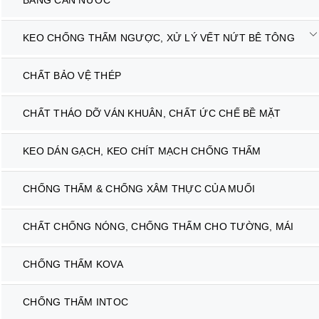
KEO CHỐNG THẤM NGƯỢC, XỬ LÝ VẾT NỨT BÊ TÔNG
CHẤT BẢO VỆ THÉP
CHẤT THÁO DỠ VÁN KHUÂN, CHẤT ỨC CHẾ BỀ MẶT
KEO DÁN GẠCH, KEO CHÍT MẠCH CHỐNG THẤM
CHỐNG THẤM & CHỐNG XÂM THỰC CỦA MUỐI
CHẤT CHỐNG NÓNG, CHỐNG THẤM CHO TƯỜNG, MÁI
CHỐNG THẤM KOVA
CHỐNG THẤM INTOC