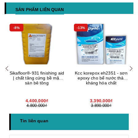
SẢN PHẨM LIÊN QUAN
-8%
-13%
Mua hàng
Mua hàng
Mua
Sikafloor®-931 finishing aid
Kcc korepox eh2351 - sơn
| chất tăng cứng bề mặt
epoxy cho bể nước thải
sàn bê tông
kháng hóa chất
4.400.000₫
3.390.000₫
4.800.000₫
3.890.000₫
Tin liên quan